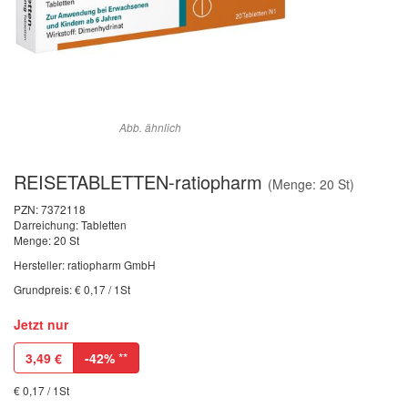
Abb. ähnlich
REISETABLETTEN-ratiopharm
(Menge: 20 St)
PZN:
7372118
Darreichung: Tabletten
Menge: 20 St
Hersteller: ratiopharm GmbH
Grundpreis: € 0,17 / 1St
Jetzt nur
3,49
€
-42%
**
€ 0,17 / 1St