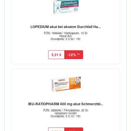
LOPEDIUM akut bei akutem Durchfall Ha...
PZN: 1939446 / Hartkapseln, 10 St
Hexal AG
Grundpreis: € 0,53 / 1St
5,31 €
-12%
**
IBU-RATIOPHARM 400 mg akut Schmerztbl...
PZN: 0266040 / Filmtabletten, 20 St
ratiopharm GmbH
Grundpreis: € 0,13 / 1St