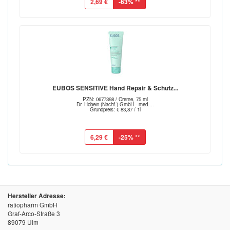
2,69 €
-63%
**
EUBOS SENSITIVE Hand Repair & Schutz...
PZN: 0677398 / Creme, 75 ml
Dr. Hobein (Nachf.) GmbH - med....
Grundpreis: € 83,87 / 1l
6,29 €
-25%
**
Hersteller Adresse:
ratiopharm GmbH
Graf-Arco-Straße 3
89079 Ulm