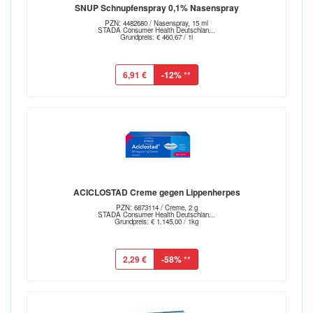
SNUP Schnupfenspray 0,1% Nasenspray
PZN: 4482680 / Nasenspray, 15 ml
STADA Consumer Health Deutschlan...
Grundpreis: € 460,67 / 1l
6,91 €
-12%
**
ACICLOSTAD Creme gegen Lippenherpes
PZN: 6873114 / Creme, 2 g
STADA Consumer Health Deutschlan...
Grundpreis: € 1.145,00 / 1kg
2,29 €
-58%
**