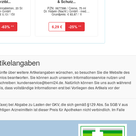
ztbl...
& Schutz...
mtabletten, 20 St
PZN: 0677398 / Creme, 75 ml
arm GmbH
Dr. Hobein (Nachf.) GmbH - med....
€ 0,13 / 1St
Grundpreis: € 83,87 / 1l
-63%
**
6,29 €
-25%
**
rtikelangaben
künfte über weitere Artikelangaben wünschen, so besuchen Sie die Website des
tenlos beantworten. Sie können auch unseren Informationsservice nutzen und
 schreiben: kundenservice@berni24.de. Natürlich können Sie uns auch während
, dass vollständige Informationen erst bei Vorliegen des Artikels vor der
-Taxe) bei Abgabe zu Lasten der GKV, die sich gemäß §129 Abs. 5a SGB V aus
n Arzneimitteln ist dieser Preis für Apotheken nicht verbindlich. Im Falle