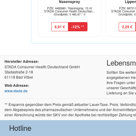
Nasenspray
Lippe
PZN: 4482680 / Nasenspray, 15 ml
PZN: 687311
STADA Consumer Health Deutschlan...
STADA Consumer He
Grundpreis: € 460,67 / 1l
Grundpreis: €
6,91 €
-12%
**
2,29 €
Lebensmit
Hersteller Adresse:
STADA Consumer Health Deutschland GmbH
Stadastraße 2-18
Sollten Sie weite
61118 Bad Vilbel
angegebenen Herst
Ihre Fragen unte
Web Adresse:
unserer Geschäfts
www.stada.de
Lieferung an Sie 
** Ersparnis gegenüber dem Preis gemäß aktueller Lauer-Taxe. Preis: Verbind
dem Abgabepreis des pharmazeutischen Unternehmens und der Arzneimittelpreisve
einer Abrechnung würde der GKV von der Apotheke bei rechtzeitiger Zahlung e
Hotline