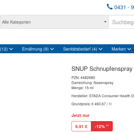
0431 - 9
(12)
Ernährung
(9)
Sanitätsbedarf
(4)
Marken
SNUP Schnupfenspray
PZN:
4482680
Darreichung: Nasenspray
Menge: 15 ml
Hersteller: STADA Consumer Health 
Grundpreis: € 460,67 / 1l
Jetzt nur
6,91
€
-12%
**