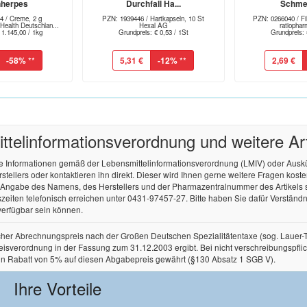
nherpes
Durchfall Ha...
Schmer
4 / Creme, 2 g
PZN: 1939446 / Hartkapseln, 10 St
PZN: 0266040 / Fil
alth Deutschlan...
Hexal AG
ratioph
 1.145,00 / 1kg
Grundpreis: € 0,53 / 1St
Grundpreis: 
-58%
**
5,31 €
-12%
**
2,69 €
tel­informations­verordnung und weitere A
re Informationen gemäß der Lebensmittel­informations­verordnung (LMIV) oder Aus
ellers oder kontaktieren ihn direkt. Dieser wird Ihnen gerne weitere Fragen kos
r Angabe des Namens, des Herstellers und der Pharmazentralnummer des Artikels
zeiten telefonisch erreichen unter 0431-97457-27. Bitte haben Sie dafür Verständnis
verfügbar sein können.
licher Abrechnungspreis nach der Großen Deutschen Spezialitätentaxe (sog. Lauer
rordnung in der Fassung zum 31.12.2003 ergibt. Bei nicht verschreibungspflichtige
in Rabatt von 5% auf diesen Abgabepreis gewährt (§130 Absatz 1 SGB V).
Ihre Vorteile