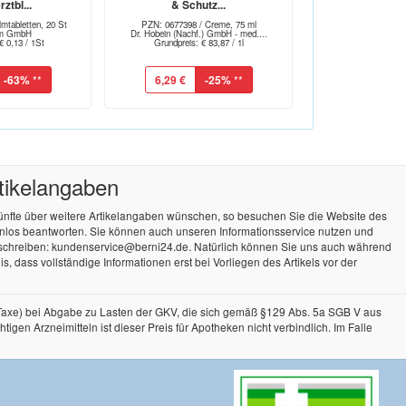
ztbl...
& Schutz...
mtabletten, 20 St
PZN: 0677398 / Creme, 75 ml
arm GmbH
Dr. Hobein (Nachf.) GmbH - med....
€ 0,13 / 1St
Grundpreis: € 83,87 / 1l
-63%
**
6,29 €
-25%
**
rtikelangaben
künfte über weitere Artikelangaben wünschen, so besuchen Sie die Website des
tenlos beantworten. Sie können auch unseren Informationsservice nutzen und
 schreiben: kundenservice@berni24.de. Natürlich können Sie uns auch während
, dass vollständige Informationen erst bei Vorliegen des Artikels vor der
-Taxe) bei Abgabe zu Lasten der GKV, die sich gemäß §129 Abs. 5a SGB V aus
n Arzneimitteln ist dieser Preis für Apotheken nicht verbindlich. Im Falle