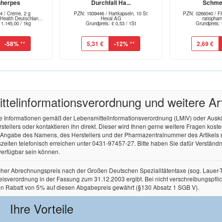
nherpes
Durchfall Ha...
Schmer
4 / Creme, 2 g
PZN: 1939446 / Hartkapseln, 10 St
PZN: 0266040 / Fil
alth Deutschlan...
Hexal AG
ratioph
 1.145,00 / 1kg
Grundpreis: € 0,53 / 1St
Grundpreis: 
-58%
**
5,31 €
-12%
**
2,69 €
tel­informations­verordnung und weitere A
re Informationen gemäß der Lebensmittel­informations­verordnung (LMIV) oder Aus
ellers oder kontaktieren ihn direkt. Dieser wird Ihnen gerne weitere Fragen kos
r Angabe des Namens, des Herstellers und der Pharmazentralnummer des Artikels
zeiten telefonisch erreichen unter 0431-97457-27. Bitte haben Sie dafür Verständnis
verfügbar sein können.
licher Abrechnungspreis nach der Großen Deutschen Spezialitätentaxe (sog. Lauer
rordnung in der Fassung zum 31.12.2003 ergibt. Bei nicht verschreibungspflichtige
in Rabatt von 5% auf diesen Abgabepreis gewährt (§130 Absatz 1 SGB V).
Ihre Vorteile