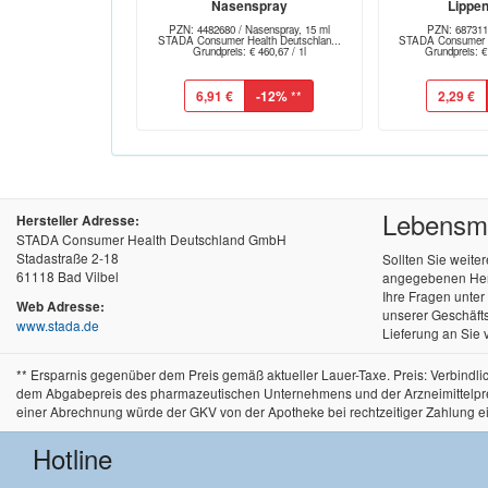
Nasenspray
Lippe
PZN: 4482680 / Nasenspray, 15 ml
PZN: 687311
STADA Consumer Health Deutschlan...
STADA Consumer He
Grundpreis: € 460,67 / 1l
Grundpreis: €
6,91 €
-12%
**
2,29 €
Lebensmit
Hersteller Adresse:
STADA Consumer Health Deutschland GmbH
Stadastraße 2-18
Sollten Sie weite
61118 Bad Vilbel
angegebenen Herst
Ihre Fragen unte
Web Adresse:
unserer Geschäfts
www.stada.de
Lieferung an Sie 
** Ersparnis gegenüber dem Preis gemäß aktueller Lauer-Taxe. Preis: Verbind
dem Abgabepreis des pharmazeutischen Unternehmens und der Arzneimittelpreisve
einer Abrechnung würde der GKV von der Apotheke bei rechtzeitiger Zahlung e
Hotline