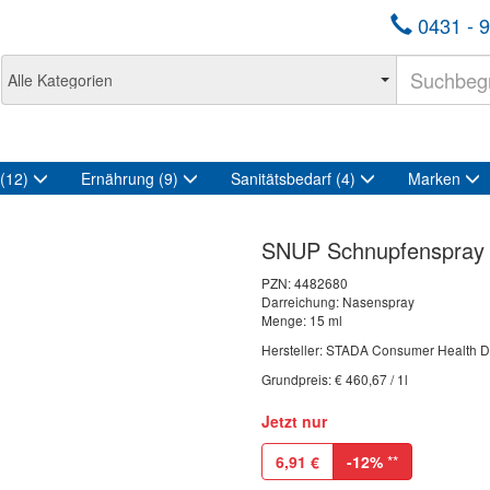
0431 - 9
(12)
Ernährung
(9)
Sanitätsbedarf
(4)
Marken
SNUP Schnupfenspray
PZN:
4482680
Darreichung: Nasenspray
Menge: 15 ml
Hersteller: STADA Consumer Health 
Grundpreis: € 460,67 / 1l
Jetzt nur
6,91
€
-12%
**