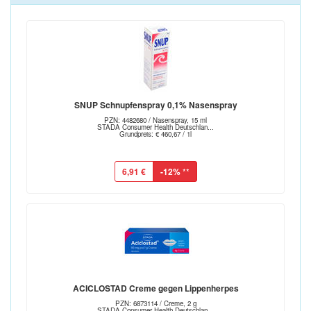
SNUP Schnupfenspray 0,1% Nasenspray
PZN: 4482680 / Nasenspray, 15 ml
STADA Consumer Health Deutschlan...
Grundpreis: € 460,67 / 1l
6,91 €
-12%
**
ACICLOSTAD Creme gegen Lippenherpes
PZN: 6873114 / Creme, 2 g
STADA Consumer Health Deutschlan...