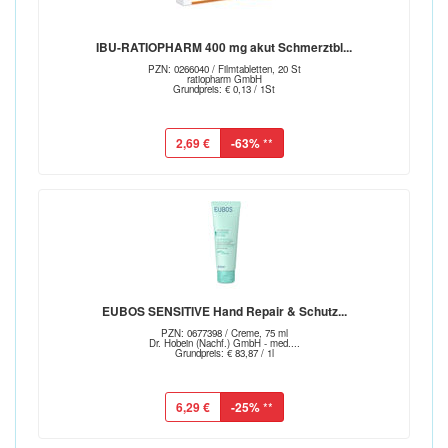
IBU-RATIOPHARM 400 mg akut Schmerztbl...
PZN: 0266040 / Filmtabletten, 20 St
ratiopharm GmbH
Grundpreis: € 0,13 / 1St
2,69 €
-63%
**
EUBOS SENSITIVE Hand Repair & Schutz...
PZN: 0677398 / Creme, 75 ml
Dr. Hobein (Nachf.) GmbH - med....
Grundpreis: € 83,87 / 1l
6,29 €
-25%
**