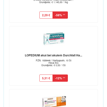
Grundpreis: € 1.145,00 / 1kg
2,29 €
-58%
**
LOPEDIUM akut bei akutem Durchfall Ha...
PZN: 1939446 / Hartkapseln, 10 St
Hexal AG
Grundpreis: € 0,53 / 1St
5,31 €
-12%
**