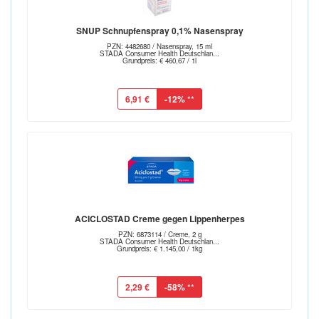
SNUP Schnupfenspray 0,1% Nasenspray
PZN: 4482680 / Nasenspray, 15 ml
STADA Consumer Health Deutschlan...
Grundpreis: € 460,67 / 1l
6,91 €
-12%
**
ACICLOSTAD Creme gegen Lippenherpes
PZN: 6873114 / Creme, 2 g
STADA Consumer Health Deutschlan...
Grundpreis: € 1.145,00 / 1kg
2,29 €
-58%
**