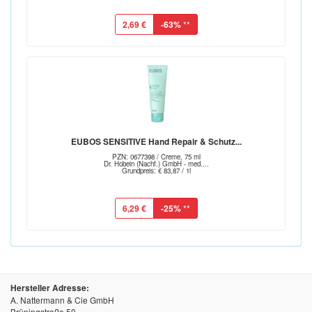
2,69 €
-63%
**
EUBOS SENSITIVE Hand Repair & Schutz...
PZN: 0677398 / Creme, 75 ml
Dr. Hobein (Nachf.) GmbH - med....
Grundpreis: € 83,87 / 1l
6,29 €
-25%
**
Hersteller Adresse:
A. Nattermann & Cie GmbH
Brüningstraße 50