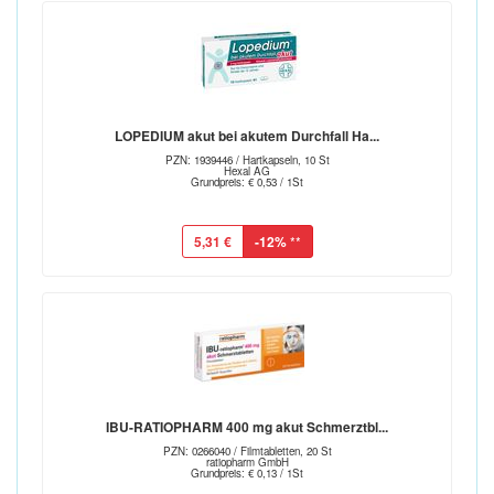
LOPEDIUM akut bei akutem Durchfall Ha...
PZN: 1939446 / Hartkapseln, 10 St
Hexal AG
Grundpreis: € 0,53 / 1St
5,31 €
-12%
**
IBU-RATIOPHARM 400 mg akut Schmerztbl...
PZN: 0266040 / Filmtabletten, 20 St
ratiopharm GmbH
Grundpreis: € 0,13 / 1St