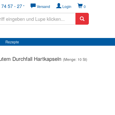
 74 57 - 27
*
Versand
Login
0
Rezepte
tem Durchfall Hartkapseln
(Menge: 10 St)