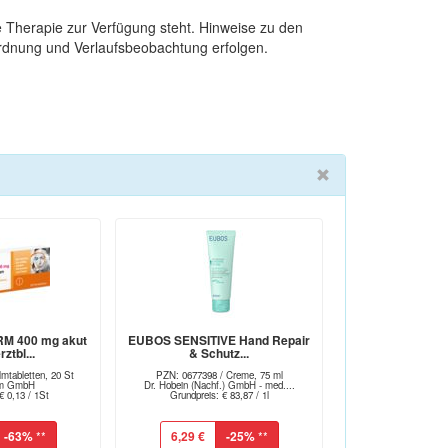
 Therapie zur Verfügung steht. Hinweise zu den
rdnung und Verlaufsbeobachtung erfolgen.
M 400 mg akut
EUBOS SENSITIVE Hand Repair
ztbl...
& Schutz...
mtabletten, 20 St
PZN: 0677398 / Creme, 75 ml
arm GmbH
Dr. Hobein (Nachf.) GmbH - med....
€ 0,13 / 1St
Grundpreis: € 83,87 / 1l
-63%
**
6,29 €
-25%
**