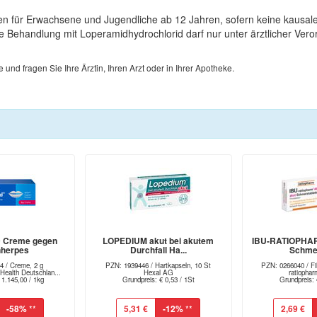
 für Erwachsene und Jugendliche ab 12 Jahren, sofern keine kausale
ehandlung mit Loperamidhydrochlorid darf nur unter ärztlicher Vero
d fragen Sie Ihre Ärztin, Ihren Arzt oder in Ihrer Apotheke.
 Creme gegen
LOPEDIUM akut bei akutem
IBU-RATIOPHAR
nherpes
Durchfall Ha...
Schmer
4 / Creme, 2 g
PZN: 1939446 / Hartkapseln, 10 St
PZN: 0266040 / Fil
alth Deutschlan...
Hexal AG
ratioph
 1.145,00 / 1kg
Grundpreis: € 0,53 / 1St
Grundpreis: 
-58%
**
5,31 €
-12%
**
2,69 €