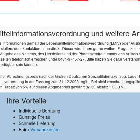
tel­informations­verordnung und weitere A
re Informationen gemäß der Lebensmittel­informations­verordnung (LMIV) oder Aus
ellers oder kontaktieren ihn direkt. Dieser wird Ihnen gerne weitere Fragen kos
r Angabe des Namens, des Herstellers und der Pharmazentralnummer des Artikels
zeiten telefonisch erreichen unter 0431-97457-27. Bitte haben Sie dafür Verständnis
verfügbar sein können.
licher Abrechnungspreis nach der Großen Deutschen Spezialitätentaxe (sog. Lauer
rordnung in der Fassung zum 31.12.2003 ergibt. Bei nicht verschreibungspflichtige
in Rabatt von 5% auf diesen Abgabepreis gewährt (§130 Absatz 1 SGB V).
Ihre Vorteile
Individuelle Beratung
Günstige Preise
Schnelle Lieferung
Faire
Versandkosten