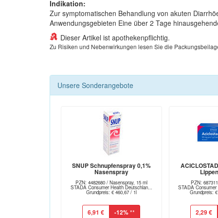
Indikation:
Zur symptomatischen Behandlung von akuten Diarrhöen
Anwendungsgebieten Eine über 2 Tage hinausgehende B
Dieser Artikel ist apothekenpflichtig.
Zu Risiken und Nebenwirkungen lesen Sie die Packungsbeilage un
Unsere Sonderangebote
SNUP Schnupfenspray 0,1%
ACICLOSTAD
Nasenspray
Lippe
PZN: 4482680 / Nasenspray, 15 ml
PZN: 687311
STADA Consumer Health Deutschlan...
STADA Consumer He
Grundpreis: € 460,67 / 1l
Grundpreis: €
6,91 €
-12%
**
2,29 €