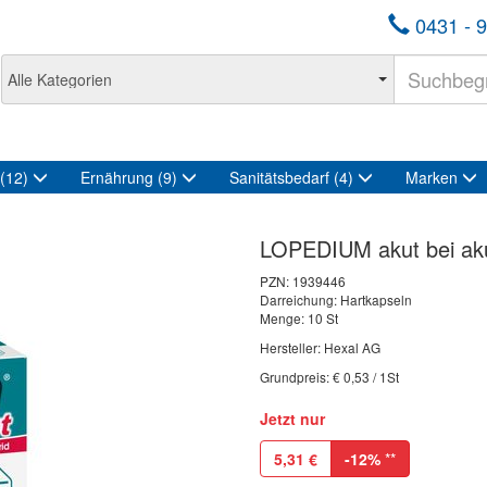
0431 - 9
(12)
Ernährung
(9)
Sanitätsbedarf
(4)
Marken
LOPEDIUM akut bei aku
PZN:
1939446
Darreichung: Hartkapseln
Menge: 10 St
Hersteller: Hexal AG
Grundpreis: € 0,53 / 1St
Jetzt nur
5,31
€
-12%
**