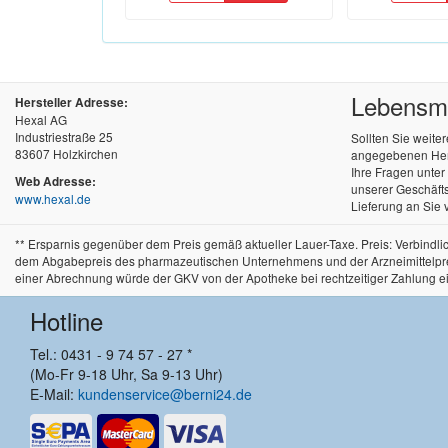
Lebensmit
Hersteller Adresse:
Hexal AG
Industriestraße 25
Sollten Sie weite
83607 Holzkirchen
angegebenen Herst
Ihre Fragen unte
Web Adresse:
unserer Geschäfts
www.hexal.de
Lieferung an Sie 
** Ersparnis gegenüber dem Preis gemäß aktueller Lauer-Taxe. Preis: Verbind
dem Abgabepreis des pharmazeutischen Unternehmens und der Arzneimittelpreisve
einer Abrechnung würde der GKV von der Apotheke bei rechtzeitiger Zahlung e
Hotline
Tel.: 0431 - 9 74 57 - 27 *
(Mo-Fr 9-18 Uhr, Sa 9-13 Uhr)
E-Mail:
kundenservice@berni24.de