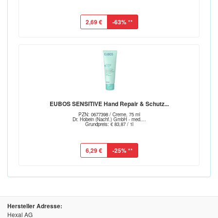
2,69 €
-63%
**
EUBOS SENSITIVE Hand Repair & Schutz...
PZN: 0677398 / Creme, 75 ml
Dr. Hobein (Nachf.) GmbH - med....
Grundpreis: € 83,87 / 1l
6,29 €
-25%
**
Hersteller Adresse:
Hexal AG