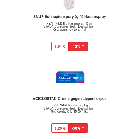
SNUP Schnupfenspray 0,1% Nasenspray
PZN: 4482680 / Nasenspray, 15 ml
STADA Consumer Health Deutschlan...
Grundpreis: € 460,67 / 1l
6,91 €
-12%
**
ACICLOSTAD Creme gegen Lippenherpes
PZN: 6873114 / Creme, 2 g
STADA Consumer Health Deutschlan...
Grundpreis: € 1.145,00 / 1kg
2,29 €
-58%
**