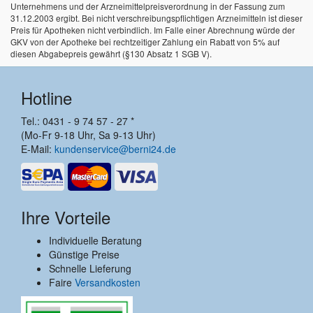
Unternehmens und der Arzneimittelpreisverordnung in der Fassung zum
31.12.2003 ergibt. Bei nicht verschreibungspflichtigen Arzneimitteln ist dieser
Preis für Apotheken nicht verbindlich. Im Falle einer Abrechnung würde der
GKV von der Apotheke bei rechtzeitiger Zahlung ein Rabatt von 5% auf
diesen Abgabepreis gewährt (§130 Absatz 1 SGB V).
Hotline
Tel.: 0431 - 9 74 57 - 27 *
(Mo-Fr 9-18 Uhr, Sa 9-13 Uhr)
E-Mail:
kundenservice@berni24.de
Ihre Vorteile
Individuelle Beratung
Günstige Preise
Schnelle Lieferung
Faire
Versandkosten