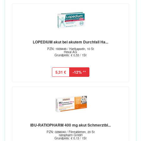
LOPEDIUM akut bei akutem Durchfall Ha...
PZN: 1939446 / Hartkapseln, 10 St
Hexal AG
Grundpreis: € 0,53 / 1St
5,31 €
-12%
**
IBU-RATIOPHARM 400 mg akut Schmerztbl...
PZN: 0266040 / Filmtabletten, 20 St
ratiopharm GmbH
Grundpreis: € 0,13 / 1St