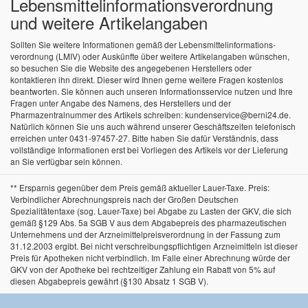
Lebensmittel­informations­verordnung
und weitere Artikelangaben
Sollten Sie weitere Informationen gemäß der Lebensmittel­informations­
verordnung (LMIV) oder Auskünfte über weitere Artikelangaben wünschen,
so besuchen Sie die Website des angegebenen Herstellers oder
kontaktieren ihn direkt. Dieser wird Ihnen gerne weitere Fragen kostenlos
beantworten. Sie können auch unseren Informationsservice nutzen und Ihre
Fragen unter Angabe des Namens, des Herstellers und der
Pharmazentralnummer des Artikels schreiben: kundenservice@berni24.de.
Natürlich können Sie uns auch während unserer Geschäftszeiten telefonisch
erreichen unter 0431-97457-27. Bitte haben Sie dafür Verständnis, dass
vollständige Informationen erst bei Vorliegen des Artikels vor der Lieferung
an Sie verfügbar sein können.
** Ersparnis gegenüber dem Preis gemäß aktueller Lauer-Taxe. Preis:
Verbindlicher Abrechnungspreis nach der Großen Deutschen
Spezialitätentaxe (sog. Lauer-Taxe) bei Abgabe zu Lasten der GKV, die sich
gemäß §129 Abs. 5a SGB V aus dem Abgabepreis des pharmazeutischen
Unternehmens und der Arzneimittelpreisverordnung in der Fassung zum
31.12.2003 ergibt. Bei nicht verschreibungspflichtigen Arzneimitteln ist dieser
Preis für Apotheken nicht verbindlich. Im Falle einer Abrechnung würde der
GKV von der Apotheke bei rechtzeitiger Zahlung ein Rabatt von 5% auf
diesen Abgabepreis gewährt (§130 Absatz 1 SGB V).