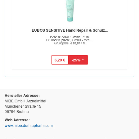
EUBOS SENSITIVE Hand Repair & Schutz...
PZN: 0677398 / Creme, 75 ml
Dr. Hobein (Nachf.) GmbH - med....
Grundpreis: € 83,87 / 1l
6,29 €
-25%
**
Hersteller Adresse:
MIBE GmbH Arzneimittel
Münchener Straße 15
06796 Brehna
Web Adresse:
www.mibe.dermapharm.com