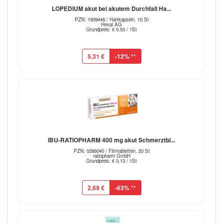
LOPEDIUM akut bei akutem Durchfall Ha...
PZN: 1939446 / Hartkapseln, 10 St
Hexal AG
Grundpreis: € 0,53 / 1St
5,31 €
-12%
**
IBU-RATIOPHARM 400 mg akut Schmerztbl...
PZN: 0266040 / Filmtabletten, 20 St
ratiopharm GmbH
Grundpreis: € 0,13 / 1St
2,69 €
-63%
**