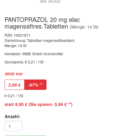
Abb. ähnlich
PANTOPRAZOL 20 mg elac
magensaftres.Tabletten
(Menge: 14 St)
PZN:
10021871
Darreichung: Tabletten magensaftresistent
Menge: 14 St
Hersteller: MIBE GmbH Arzneimittel
Grundpreis: € 0,21 / 1St
Jetzt nur
2,99
€
-67%
**
€ 0,21 / 1St
statt 8,95 € (Sie sparen: 5,96 € **)
Anzahl: