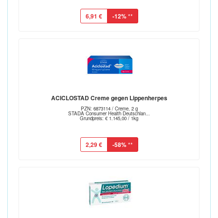
6,91 €
-12%
**
ACICLOSTAD Creme gegen Lippenherpes
PZN: 6873114 / Creme, 2 g
STADA Consumer Health Deutschlan...
Grundpreis: € 1.145,00 / 1kg
2,29 €
-58%
**