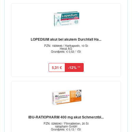
LOPEDIUM akut bei akutem Durchfall Ha...
PZN: 1939446 / Hartkapseln, 10 St
Hexal AG
Grundpreis: € 0,53 / 1St
5,31 €
-12%
**
IBU-RATIOPHARM 400 mg akut Schmerztbl...
PZN: 0266040 / Filmtabletten, 20 St
ratiopharm GmbH
Grundpreis: € 0,13 / 1St