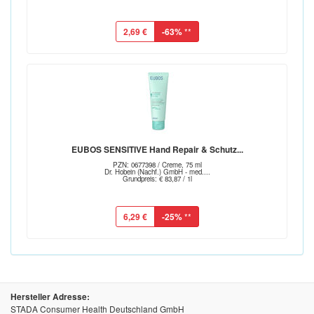
2,69 €
-63%
**
EUBOS SENSITIVE Hand Repair & Schutz...
PZN: 0677398 / Creme, 75 ml
Dr. Hobein (Nachf.) GmbH - med....
Grundpreis: € 83,87 / 1l
6,29 €
-25%
**
Hersteller Adresse:
STADA Consumer Health Deutschland GmbH