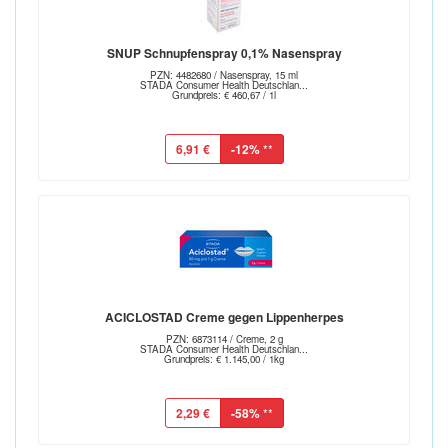
SNUP Schnupfenspray 0,1% Nasenspray
PZN: 4482680 / Nasenspray, 15 ml
STADA Consumer Health Deutschlan...
Grundpreis: € 460,67 / 1l
6,91 €
-12%
**
ACICLOSTAD Creme gegen Lippenherpes
PZN: 6873114 / Creme, 2 g
STADA Consumer Health Deutschlan...
Grundpreis: € 1.145,00 / 1kg
2,29 €
-58%
**