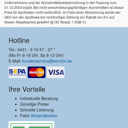
Unternehmens und der Arzneimittelpreisverordnung in der Fassung zum
31.12.2003 ergibt. Bei nicht verschreibungspflichtigen Arzneimitteln ist dieser
Preis für Apotheken nicht verbindlich. Im Falle einer Abrechnung würde der
GKV von der Apotheke bei rechtzeitiger Zahlung ein Rabatt von 5% auf
diesen Abgabepreis gewährt (§130 Absatz 1 SGB V).
Hotline
Tel.: 0431 - 9 74 57 - 27 *
(Mo-Fr 9-18 Uhr, Sa 9-13 Uhr)
E-Mail:
kundenservice@berni24.de
Ihre Vorteile
Individuelle Beratung
Günstige Preise
Schnelle Lieferung
Faire
Versandkosten