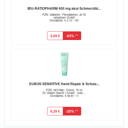
IBU-RATIOPHARM 400 mg akut Schmerztbl...
PZN: 0266040 / Filmtabletten, 20 St
ratiopharm GmbH
Grundpreis: € 0,13 / 1St
2,69 €
-63%
**
EUBOS SENSITIVE Hand Repair & Schutz...
PZN: 0677398 / Creme, 75 ml
Dr. Hobein (Nachf.) GmbH - med....
Grundpreis: € 83,87 / 1l
6,29 €
-25%
**