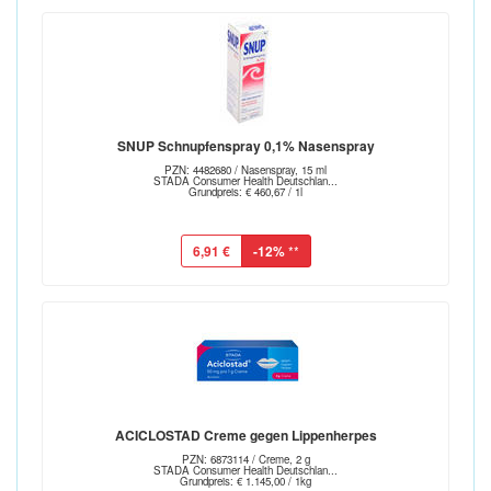
SNUP Schnupfenspray 0,1% Nasenspray
PZN: 4482680 / Nasenspray, 15 ml
STADA Consumer Health Deutschlan...
Grundpreis: € 460,67 / 1l
6,91 €
-12%
**
ACICLOSTAD Creme gegen Lippenherpes
PZN: 6873114 / Creme, 2 g
STADA Consumer Health Deutschlan...
Grundpreis: € 1.145,00 / 1kg