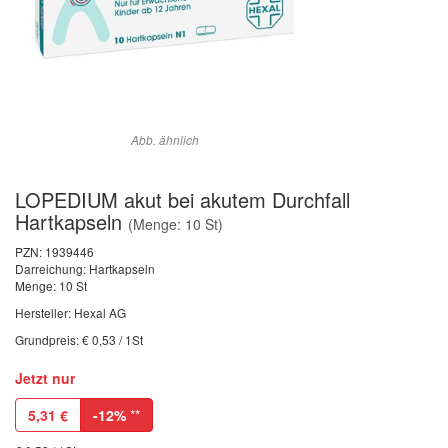
Abb. ähnlich
LOPEDIUM akut bei akutem Durchfall
Hartkapseln
(Menge: 10 St)
PZN:
1939446
Darreichung: Hartkapseln
Menge: 10 St
Hersteller: Hexal AG
Grundpreis: € 0,53 / 1St
Jetzt nur
5,31
€
-12%
**