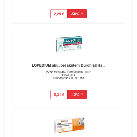
2,29 €
-58%
**
LOPEDIUM akut bei akutem Durchfall Ha...
PZN: 1939446 / Hartkapseln, 10 St
Hexal AG
Grundpreis: € 0,53 / 1St
5,31 €
-12%
**