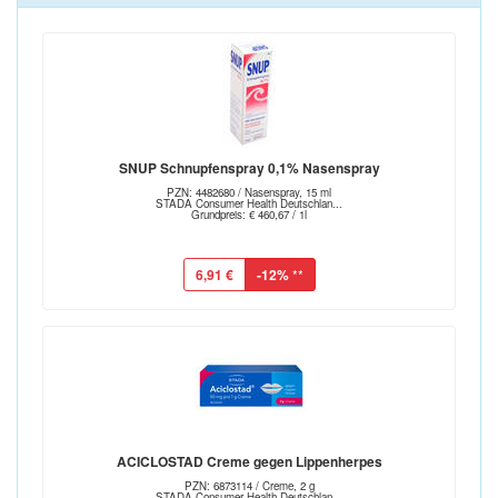
SNUP Schnupfenspray 0,1% Nasenspray
PZN: 4482680 / Nasenspray, 15 ml
STADA Consumer Health Deutschlan...
Grundpreis: € 460,67 / 1l
6,91 €
-12%
**
ACICLOSTAD Creme gegen Lippenherpes
PZN: 6873114 / Creme, 2 g
STADA Consumer Health Deutschlan...