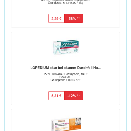
Grundpreis: € 1.145,00 / 1kg
2,29 €
-58%
**
LOPEDIUM akut bei akutem Durchfall Ha...
PZN: 1939446 / Hartkapseln, 10 St
Hexal AG
Grundpreis: € 0,53 / 1St
5,31 €
-12%
**