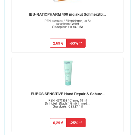
IBU-RATIOPHARM 400 mg akut Schmerztbl...
PZN: 0266040 / Filmtabletten, 20 St
ratiopharm GmbH
Grundpreis: € 0,13 / 1St
2,69 €
-63%
**
EUBOS SENSITIVE Hand Repair & Schutz...
PZN: 0677398 / Creme, 75 ml
Dr. Hobein (Nachf.) GmbH - med....
Grundpreis: € 83,87 / 1l
6,29 €
-25%
**