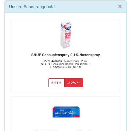
Unsere Sonderangebote
SNUP Schnupfenspray 0,1% Nasenspray
PZN: 4482680 / Nasenspray, 15 ml
STADA Consumer Health Deutschlan...
Grundpreis: € 460,67 / 1l
6,91 €
-12%
**