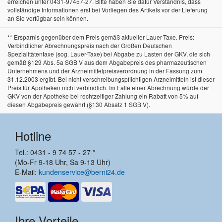
erreichen unter 0431-97457-27. Bitte haben Sie dafür Verständnis, dass
vollständige Informationen erst bei Vorliegen des Artikels vor der Lieferung
an Sie verfügbar sein können.
** Ersparnis gegenüber dem Preis gemäß aktueller Lauer-Taxe. Preis:
Verbindlicher Abrechnungspreis nach der Großen Deutschen
Spezialitätentaxe (sog. Lauer-Taxe) bei Abgabe zu Lasten der GKV, die sich
gemäß §129 Abs. 5a SGB V aus dem Abgabepreis des pharmazeutischen
Unternehmens und der Arzneimittelpreisverordnung in der Fassung zum
31.12.2003 ergibt. Bei nicht verschreibungspflichtigen Arzneimitteln ist dieser
Preis für Apotheken nicht verbindlich. Im Falle einer Abrechnung würde der
GKV von der Apotheke bei rechtzeitiger Zahlung ein Rabatt von 5% auf
diesen Abgabepreis gewährt (§130 Absatz 1 SGB V).
Hotline
Tel.: 0431 - 9 74 57 - 27 *
(Mo-Fr 9-18 Uhr, Sa 9-13 Uhr)
E-Mail:
kundenservice@berni24.de
Ihre Vorteile