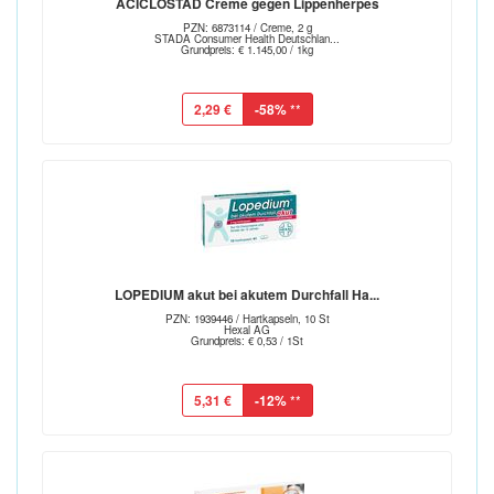
ACICLOSTAD Creme gegen Lippenherpes
PZN: 6873114 / Creme, 2 g
STADA Consumer Health Deutschlan...
Grundpreis: € 1.145,00 / 1kg
2,29 €
-58%
**
LOPEDIUM akut bei akutem Durchfall Ha...
PZN: 1939446 / Hartkapseln, 10 St
Hexal AG
Grundpreis: € 0,53 / 1St
5,31 €
-12%
**