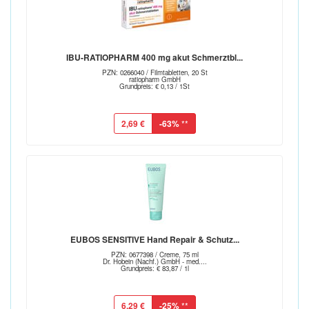
IBU-RATIOPHARM 400 mg akut Schmerztbl...
PZN: 0266040 / Filmtabletten, 20 St
ratiopharm GmbH
Grundpreis: € 0,13 / 1St
2,69 €
-63%
**
EUBOS SENSITIVE Hand Repair & Schutz...
PZN: 0677398 / Creme, 75 ml
Dr. Hobein (Nachf.) GmbH - med....
Grundpreis: € 83,87 / 1l
6,29 €
-25%
**