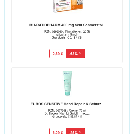
IBU-RATIOPHARM 400 mg akut Schmerztbl...
PZN: 0266040 / Filmtabletten, 20 St
ratiopharm GmbH
Grundpreis: € 0,13 / 1St
2,69 €
-63%
**
EUBOS SENSITIVE Hand Repair & Schutz...
PZN: 0677398 / Creme, 75 ml
Dr. Hobein (Nachf.) GmbH - med....
Grundpreis: € 83,87 / 1l
6,29 €
-25%
**