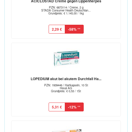
ACICLOSTAD Creme gegen Lippenherpes
PZN: 6873114 / Creme, 2 g
STADA Consumer Health Deutschlan...
Grundpreis: € 1.145,00 / 1kg
2,29 €
-58%
**
LOPEDIUM akut bei akutem Durchfall Ha...
PZN: 1939446 / Hartkapseln, 10 St
Hexal AG
Grundpreis: € 0,53 / 1St
5,31 €
-12%
**