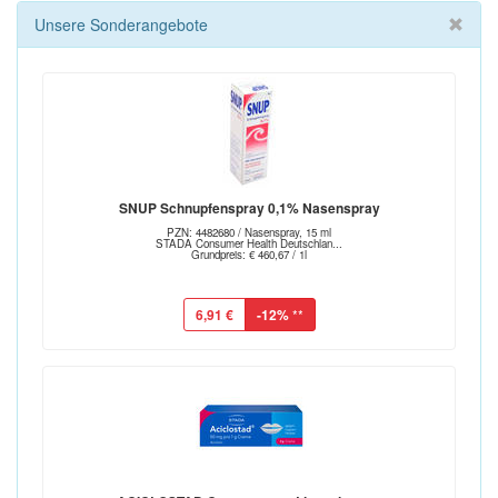
Unsere Sonderangebote
SNUP Schnupfenspray 0,1% Nasenspray
PZN: 4482680 / Nasenspray, 15 ml
STADA Consumer Health Deutschlan...
Grundpreis: € 460,67 / 1l
6,91 €
-12%
**