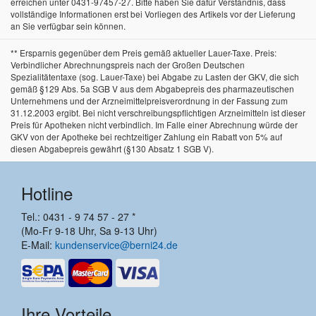
erreichen unter 0431-97457-27. Bitte haben Sie dafür Verständnis, dass
vollständige Informationen erst bei Vorliegen des Artikels vor der Lieferung
an Sie verfügbar sein können.
** Ersparnis gegenüber dem Preis gemäß aktueller Lauer-Taxe. Preis:
Verbindlicher Abrechnungspreis nach der Großen Deutschen
Spezialitätentaxe (sog. Lauer-Taxe) bei Abgabe zu Lasten der GKV, die sich
gemäß §129 Abs. 5a SGB V aus dem Abgabepreis des pharmazeutischen
Unternehmens und der Arzneimittelpreisverordnung in der Fassung zum
31.12.2003 ergibt. Bei nicht verschreibungspflichtigen Arzneimitteln ist dieser
Preis für Apotheken nicht verbindlich. Im Falle einer Abrechnung würde der
GKV von der Apotheke bei rechtzeitiger Zahlung ein Rabatt von 5% auf
diesen Abgabepreis gewährt (§130 Absatz 1 SGB V).
Hotline
Tel.: 0431 - 9 74 57 - 27 *
(Mo-Fr 9-18 Uhr, Sa 9-13 Uhr)
E-Mail:
kundenservice@berni24.de
Ihre Vorteile