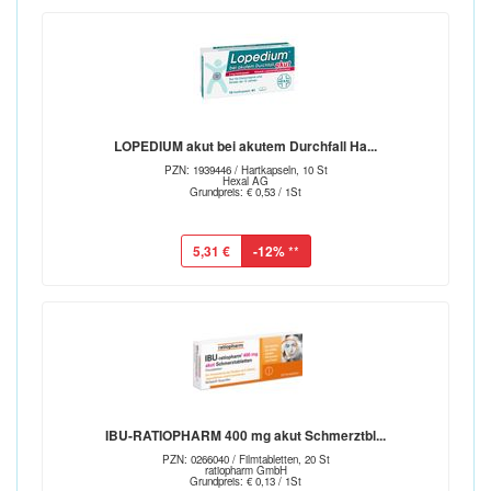
LOPEDIUM akut bei akutem Durchfall Ha...
PZN: 1939446 / Hartkapseln, 10 St
Hexal AG
Grundpreis: € 0,53 / 1St
5,31 €
-12%
**
IBU-RATIOPHARM 400 mg akut Schmerztbl...
PZN: 0266040 / Filmtabletten, 20 St
ratiopharm GmbH
Grundpreis: € 0,13 / 1St