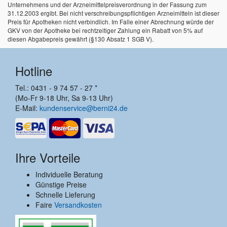
Unternehmens und der Arzneimittelpreisverordnung in der Fassung zum
31.12.2003 ergibt. Bei nicht verschreibungspflichtigen Arzneimitteln ist dieser
Preis für Apotheken nicht verbindlich. Im Falle einer Abrechnung würde der
GKV von der Apotheke bei rechtzeitiger Zahlung ein Rabatt von 5% auf
diesen Abgabepreis gewährt (§130 Absatz 1 SGB V).
Hotline
Tel.: 0431 - 9 74 57 - 27 *
(Mo-Fr 9-18 Uhr, Sa 9-13 Uhr)
E-Mail:
kundenservice@berni24.de
Ihre Vorteile
Individuelle Beratung
Günstige Preise
Schnelle Lieferung
Faire
Versandkosten