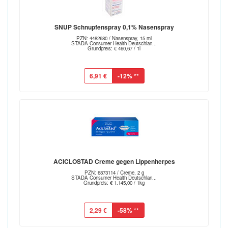
SNUP Schnupfenspray 0,1% Nasenspray
PZN: 4482680 / Nasenspray, 15 ml
STADA Consumer Health Deutschlan...
Grundpreis: € 460,67 / 1l
6,91 €
-12%
**
ACICLOSTAD Creme gegen Lippenherpes
PZN: 6873114 / Creme, 2 g
STADA Consumer Health Deutschlan...
Grundpreis: € 1.145,00 / 1kg
2,29 €
-58%
**