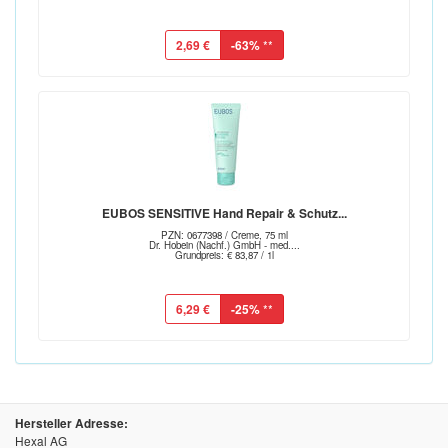
2,69 €
-63%
**
EUBOS SENSITIVE Hand Repair & Schutz...
PZN: 0677398 / Creme, 75 ml
Dr. Hobein (Nachf.) GmbH - med....
Grundpreis: € 83,87 / 1l
6,29 €
-25%
**
Hersteller Adresse:
Hexal AG