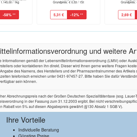
 1.145,00 / 1kg
Grundpreis: € 0,53 / 1St
Grundpreis: 
-58%
**
5,31 €
-12%
**
2,69 €
tel­informations­verordnung und weitere A
re Informationen gemäß der Lebensmittel­informations­verordnung (LMIV) oder Aus
ellers oder kontaktieren ihn direkt. Dieser wird Ihnen gerne weitere Fragen kos
r Angabe des Namens, des Herstellers und der Pharmazentralnummer des Artikels
zeiten telefonisch erreichen unter 0431-97457-27. Bitte haben Sie dafür Verständnis
verfügbar sein können.
licher Abrechnungspreis nach der Großen Deutschen Spezialitätentaxe (sog. Lauer
rordnung in der Fassung zum 31.12.2003 ergibt. Bei nicht verschreibungspflichtige
in Rabatt von 5% auf diesen Abgabepreis gewährt (§130 Absatz 1 SGB V).
Ihre Vorteile
Individuelle Beratung
Günstige Preise