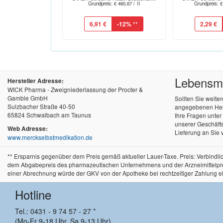
Grundpreis: € 460,67 / 1l
Grundpreis: €
6,91 €
-12%
**
2,29 €
Lebensmit
Hersteller Adresse:
WICK Pharma - Zweigniederlassung der Procter &
Gamble GmbH
Sollten Sie weite
Sulzbacher Straße 40-50
angegebenen Herst
65824 Schwalbach am Taunus
Ihre Fragen unte
unserer Geschäfts
Web Adresse:
Lieferung an Sie 
www.merckselbstmedikation.de
** Ersparnis gegenüber dem Preis gemäß aktueller Lauer-Taxe. Preis: Verbind
dem Abgabepreis des pharmazeutischen Unternehmens und der Arzneimittelpreisve
einer Abrechnung würde der GKV von der Apotheke bei rechtzeitiger Zahlung e
Hotline
Tel.: 0431 - 9 74 57 - 27 *
(Mo-Fr 9-18 Uhr, Sa 9-13 Uhr)