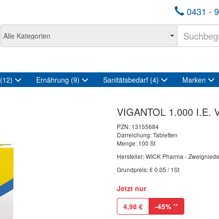
0431 - 9
(12)
Ernährung
(9)
Sanitätsbedarf
(4)
Marken
VIGANTOL 1.000 I.E. V
PZN:
13155684
Darreichung: Tabletten
Menge: 100 St
Hersteller: WICK Pharma - Zweignied
Grundpreis: € 0,05 / 1St
Jetzt nur
4,98
€
-45%
**