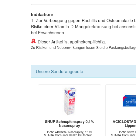
Indikation:
1. Zur Vorbeugung gegen Rachitis und Osteomalazie 
Risiko einer Vitamin-D-Mangelerkrankung bei ansons
bei Erwachsenen
Dieser Artikel ist apothekenpflichtig.
Zu Risiken und Nebenwirkungen lesen Sie die Packungsbeilage un
Unsere Sonderangebote
SNUP Schnupfenspray 0,1%
ACICLOSTAD
Nasenspray
Lippe
PZN: 4482680 / Nasenspray, 15 ml
PZN: 687311
STADA Consumer Health Deutschlan...
STADA Consumer He