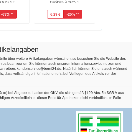
€ 0,13 / 1St
Grundpreis: € 83,87 / 1l
-63%
**
6,29 €
-25%
**
rtikelangaben
künfte über weitere Artikelangaben wünschen, so besuchen Sie die Website des
tenlos beantworten. Sie können auch unseren Informationsservice nutzen und
 schreiben: kundenservice@berni24.de. Natürlich können Sie uns auch während
, dass vollständige Informationen erst bei Vorliegen des Artikels vor der
-Taxe) bei Abgabe zu Lasten der GKV, die sich gemäß §129 Abs. 5a SGB V aus
n Arzneimitteln ist dieser Preis für Apotheken nicht verbindlich. Im Falle