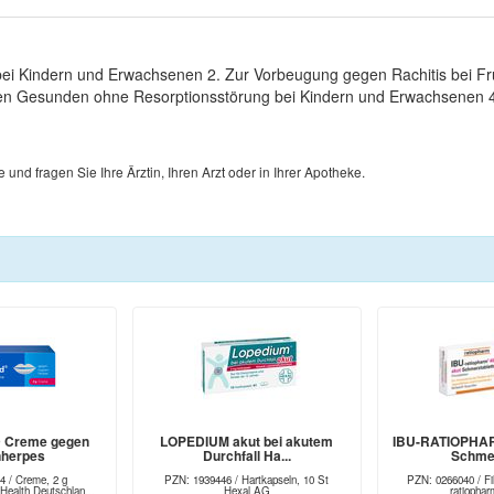
bei Kindern und Erwachsenen 2. Zur Vorbeugung gegen Rachitis bei 
ten Gesunden ohne Resorptionsstörung bei Kindern und Erwachsenen 
d fragen Sie Ihre Ärztin, Ihren Arzt oder in Ihrer Apotheke.
 Creme gegen
LOPEDIUM akut bei akutem
IBU-RATIOPHAR
nherpes
Durchfall Ha...
Schmer
4 / Creme, 2 g
PZN: 1939446 / Hartkapseln, 10 St
PZN: 0266040 / Fil
alth Deutschlan...
Hexal AG
ratioph