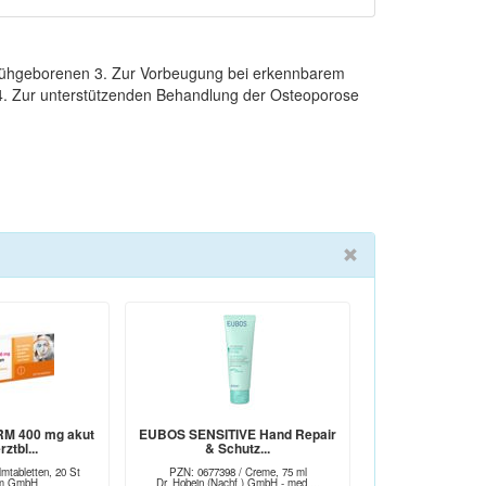
Frühgeborenen 3. Zur Vorbeugung bei erkennbarem
4. Zur unterstützenden Behandlung der Osteoporose
M 400 mg akut
EUBOS SENSITIVE Hand Repair
ztbl...
& Schutz...
mtabletten, 20 St
PZN: 0677398 / Creme, 75 ml
arm GmbH
Dr. Hobein (Nachf.) GmbH - med....