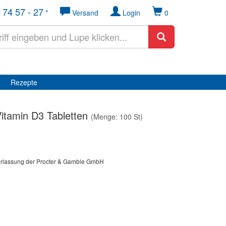
 74 57 - 27
*
Versand
Login
0
Rezepte
itamin D3 Tabletten
(Menge: 100 St)
erlassung der Procter & Gamble GmbH