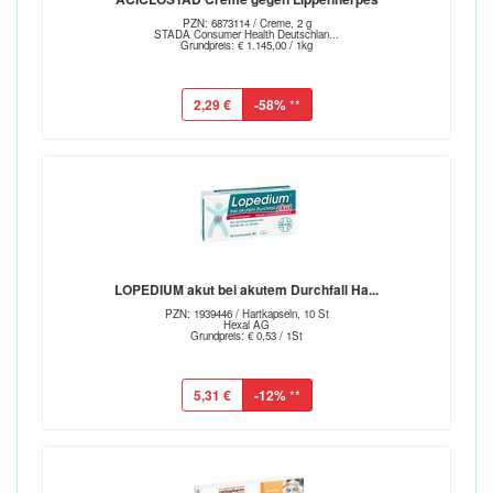
PZN: 6873114 / Creme, 2 g
STADA Consumer Health Deutschlan...
Grundpreis: € 1.145,00 / 1kg
2,29 €
-58%
**
LOPEDIUM akut bei akutem Durchfall Ha...
PZN: 1939446 / Hartkapseln, 10 St
Hexal AG
Grundpreis: € 0,53 / 1St
5,31 €
-12%
**