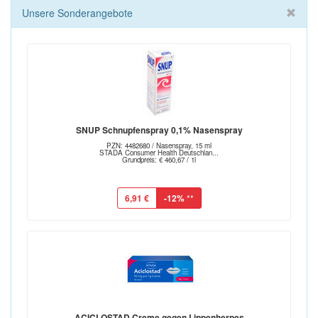
Unsere Sonderangebote
SNUP Schnupfenspray 0,1% Nasenspray
PZN: 4482680 / Nasenspray, 15 ml
STADA Consumer Health Deutschlan...
Grundpreis: € 460,67 / 1l
6,91 €
-12%
**
ACICLOSTAD Creme gegen Lippenherpes