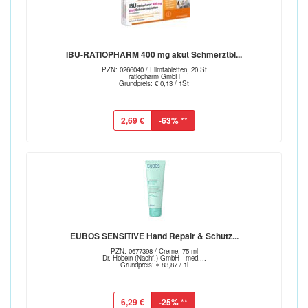
IBU-RATIOPHARM 400 mg akut Schmerztbl...
PZN: 0266040 / Filmtabletten, 20 St
ratiopharm GmbH
Grundpreis: € 0,13 / 1St
2,69 €
-63%
**
EUBOS SENSITIVE Hand Repair & Schutz...
PZN: 0677398 / Creme, 75 ml
Dr. Hobein (Nachf.) GmbH - med....
Grundpreis: € 83,87 / 1l
6,29 €
-25%
**