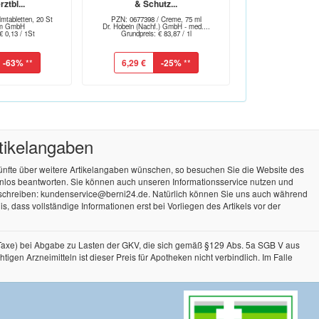
ztbl...
& Schutz...
mtabletten, 20 St
PZN: 0677398 / Creme, 75 ml
arm GmbH
Dr. Hobein (Nachf.) GmbH - med....
€ 0,13 / 1St
Grundpreis: € 83,87 / 1l
-63%
**
6,29 €
-25%
**
rtikelangaben
künfte über weitere Artikelangaben wünschen, so besuchen Sie die Website des
tenlos beantworten. Sie können auch unseren Informationsservice nutzen und
 schreiben: kundenservice@berni24.de. Natürlich können Sie uns auch während
, dass vollständige Informationen erst bei Vorliegen des Artikels vor der
-Taxe) bei Abgabe zu Lasten der GKV, die sich gemäß §129 Abs. 5a SGB V aus
n Arzneimitteln ist dieser Preis für Apotheken nicht verbindlich. Im Falle