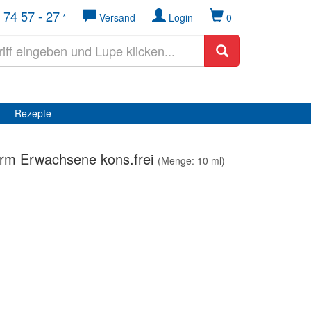
 74 57 - 27
*
Versand
Login
0
Rezepte
m Erwachsene kons.frei
(Menge: 10 ml)