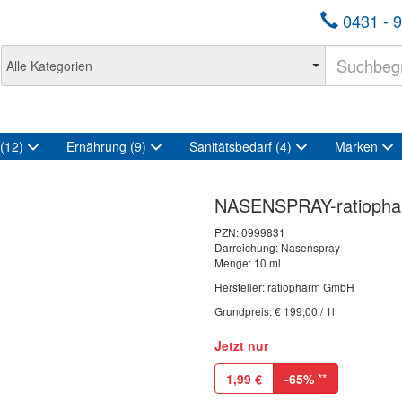
0431 - 9
(12)
Ernährung
(9)
Sanitätsbedarf
(4)
Marken
NASENSPRAY-ratiophar
PZN:
0999831
Darreichung: Nasenspray
Menge: 10 ml
Hersteller: ratiopharm GmbH
Grundpreis: € 199,00 / 1l
Jetzt nur
1,99
€
-65%
**