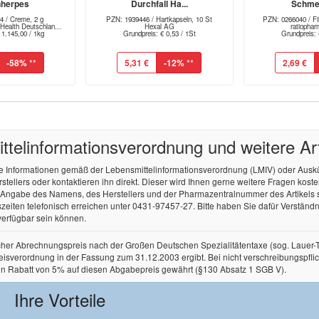
nherpes
Durchfall Ha...
Schmer
4 / Creme, 2 g
PZN: 1939446 / Hartkapseln, 10 St
PZN: 0266040 / Fil
alth Deutschlan...
Hexal AG
ratioph
 1.145,00 / 1kg
Grundpreis: € 0,53 / 1St
Grundpreis: 
-58%
**
5,31 €
-12%
**
2,69 €
tel­informations­verordnung und weitere A
re Informationen gemäß der Lebensmittel­informations­verordnung (LMIV) oder Aus
ellers oder kontaktieren ihn direkt. Dieser wird Ihnen gerne weitere Fragen kos
r Angabe des Namens, des Herstellers und der Pharmazentralnummer des Artikels
zeiten telefonisch erreichen unter 0431-97457-27. Bitte haben Sie dafür Verständnis
verfügbar sein können.
licher Abrechnungspreis nach der Großen Deutschen Spezialitätentaxe (sog. Lauer
rordnung in der Fassung zum 31.12.2003 ergibt. Bei nicht verschreibungspflichtige
in Rabatt von 5% auf diesen Abgabepreis gewährt (§130 Absatz 1 SGB V).
Ihre Vorteile