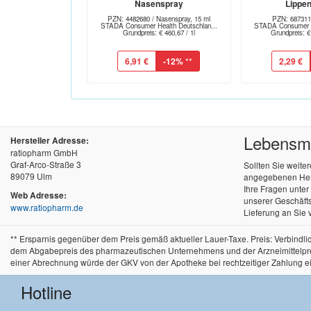
Nasenspray
Lippe
PZN: 4482680 / Nasenspray, 15 ml
PZN: 687311
STADA Consumer Health Deutschlan...
STADA Consumer He
Grundpreis: € 460,67 / 1l
Grundpreis: €
6,91 €
-12%
**
2,29 €
Lebensmit
Hersteller Adresse:
ratiopharm GmbH
Graf-Arco-Straße 3
Sollten Sie weite
89079 Ulm
angegebenen Herst
Ihre Fragen unte
Web Adresse:
unserer Geschäfts
www.ratiopharm.de
Lieferung an Sie 
** Ersparnis gegenüber dem Preis gemäß aktueller Lauer-Taxe. Preis: Verbind
dem Abgabepreis des pharmazeutischen Unternehmens und der Arzneimittelpreisve
einer Abrechnung würde der GKV von der Apotheke bei rechtzeitiger Zahlung e
Hotline