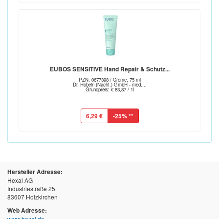
EUBOS SENSITIVE Hand Repair & Schutz...
PZN: 0677398 / Creme, 75 ml
Dr. Hobein (Nachf.) GmbH - med....
Grundpreis: € 83,87 / 1l
6,29 €
-25%
**
Hersteller Adresse:
Hexal AG
Industriestraße 25
83607 Holzkirchen
Web Adresse:
www.hexal.de