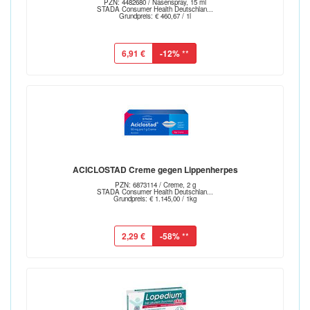
PZN: 4482680 / Nasenspray, 15 ml
STADA Consumer Health Deutschlan...
Grundpreis: € 460,67 / 1l
6,91 €
-12%
**
ACICLOSTAD Creme gegen Lippenherpes
PZN: 6873114 / Creme, 2 g
STADA Consumer Health Deutschlan...
Grundpreis: € 1.145,00 / 1kg
2,29 €
-58%
**