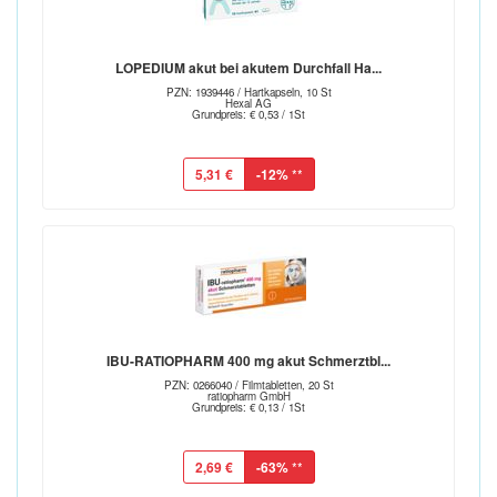
LOPEDIUM akut bei akutem Durchfall Ha...
PZN: 1939446 / Hartkapseln, 10 St
Hexal AG
Grundpreis: € 0,53 / 1St
5,31 €
-12%
**
IBU-RATIOPHARM 400 mg akut Schmerztbl...
PZN: 0266040 / Filmtabletten, 20 St
ratiopharm GmbH
Grundpreis: € 0,13 / 1St
2,69 €
-63%
**