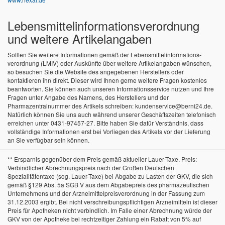
Lebensmittel­informations­verordnung
und weitere Artikelangaben
Sollten Sie weitere Informationen gemäß der Lebensmittel­informations­
verordnung (LMIV) oder Auskünfte über weitere Artikelangaben wünschen,
so besuchen Sie die Website des angegebenen Herstellers oder
kontaktieren ihn direkt. Dieser wird Ihnen gerne weitere Fragen kostenlos
beantworten. Sie können auch unseren Informationsservice nutzen und Ihre
Fragen unter Angabe des Namens, des Herstellers und der
Pharmazentralnummer des Artikels schreiben: kundenservice@berni24.de.
Natürlich können Sie uns auch während unserer Geschäftszeiten telefonisch
erreichen unter 0431-97457-27. Bitte haben Sie dafür Verständnis, dass
vollständige Informationen erst bei Vorliegen des Artikels vor der Lieferung
an Sie verfügbar sein können.
** Ersparnis gegenüber dem Preis gemäß aktueller Lauer-Taxe. Preis:
Verbindlicher Abrechnungspreis nach der Großen Deutschen
Spezialitätentaxe (sog. Lauer-Taxe) bei Abgabe zu Lasten der GKV, die sich
gemäß §129 Abs. 5a SGB V aus dem Abgabepreis des pharmazeutischen
Unternehmens und der Arzneimittelpreisverordnung in der Fassung zum
31.12.2003 ergibt. Bei nicht verschreibungspflichtigen Arzneimitteln ist dieser
Preis für Apotheken nicht verbindlich. Im Falle einer Abrechnung würde der
GKV von der Apotheke bei rechtzeitiger Zahlung ein Rabatt von 5% auf