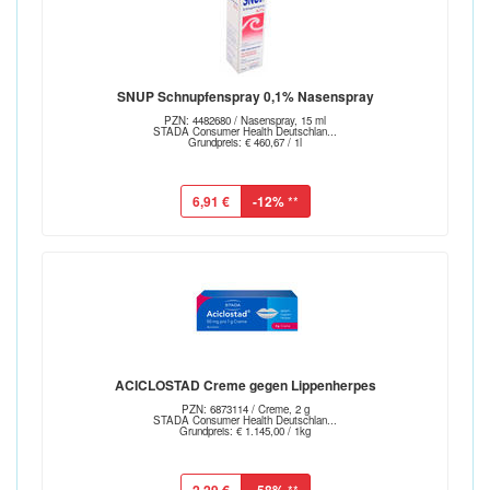
SNUP Schnupfenspray 0,1% Nasenspray
PZN: 4482680 / Nasenspray, 15 ml
STADA Consumer Health Deutschlan...
Grundpreis: € 460,67 / 1l
6,91 €
-12%
**
ACICLOSTAD Creme gegen Lippenherpes
PZN: 6873114 / Creme, 2 g
STADA Consumer Health Deutschlan...
Grundpreis: € 1.145,00 / 1kg
**