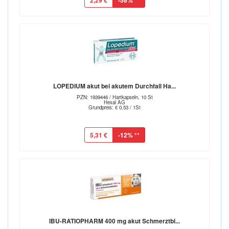
2,29 €
-58%
LOPEDIUM akut bei akutem Durchfall Ha...
PZN: 1939446 / Hartkapseln, 10 St
Hexal AG
Grundpreis: € 0,53 / 1St
5,31 €
-12%
**
IBU-RATIOPHARM 400 mg akut Schmerztbl...