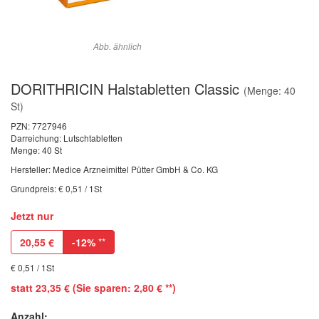
Abb. ähnlich
DORITHRICIN Halstabletten Classic
(Menge: 40
St)
PZN:
7727946
Darreichung: Lutschtabletten
Menge: 40 St
Hersteller: Medice Arzneimittel Pütter GmbH & Co. KG
Grundpreis: € 0,51 / 1St
Jetzt nur
20,55
€
-12%
**
€ 0,51 / 1St
statt 23,35 € (Sie sparen: 2,80 € **)
Anzahl: