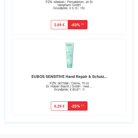
PZN: 0266040 / Filmtabletten, 20 St
ratiopharm GmbH
Grundpreis: € 0,13 / 1St
2,69 €
-63%
**
EUBOS SENSITIVE Hand Repair & Schutz...
PZN: 0677398 / Creme, 75 ml
Dr. Hobein (Nachf.) GmbH - med....
Grundpreis: € 83,87 / 1l
6,29 €
-25%
**