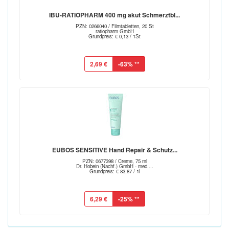
IBU-RATIOPHARM 400 mg akut Schmerztbl...
PZN: 0266040 / Filmtabletten, 20 St
ratiopharm GmbH
Grundpreis: € 0,13 / 1St
2,69 €
-63%
**
EUBOS SENSITIVE Hand Repair & Schutz...
PZN: 0677398 / Creme, 75 ml
Dr. Hobein (Nachf.) GmbH - med....
Grundpreis: € 83,87 / 1l
6,29 €
-25%
**