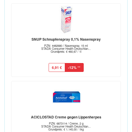
SNUP Schnupfenspray 0,1% Nasenspray
PZN: 4482680 / Nasenspray, 15 ml
STADA Consumer Health Deutschlan...
Grundpreis: € 460,67 / 1l
6,91 €
-12%
**
ACICLOSTAD Creme gegen Lippenherpes
PZN: 6873114 / Creme, 2 g
STADA Consumer Health Deutschlan...
Grundpreis: € 1.145,00 / 1kg