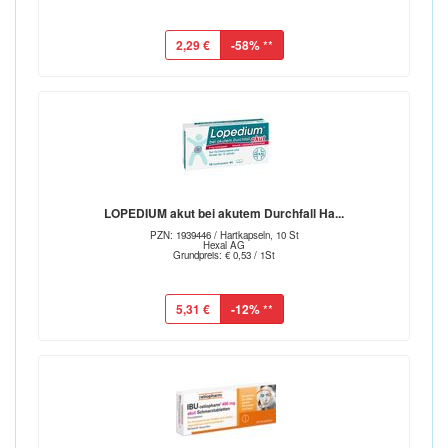
2,29 €
-58%
**
LOPEDIUM akut bei akutem Durchfall Ha...
PZN: 1939446 / Hartkapseln, 10 St
Hexal AG
Grundpreis: € 0,53 / 1St
5,31 €
-12%
**