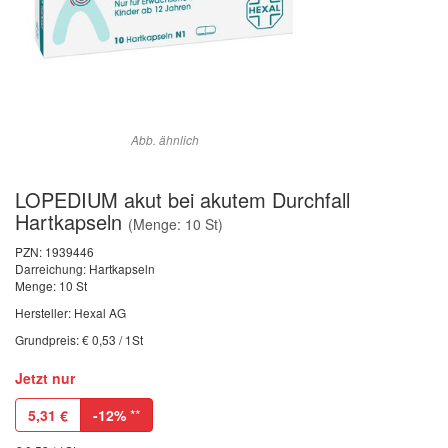
Abb. ähnlich
LOPEDIUM akut bei akutem Durchfall
Hartkapseln
(Menge: 10 St)
PZN:
1939446
Darreichung: Hartkapseln
Menge: 10 St
Hersteller: Hexal AG
Grundpreis: € 0,53 / 1St
Jetzt nur
5,31
€
-12%
**