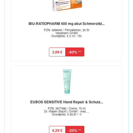
IBU-RATIOPHARM 400 mg akut Schmerztbl...
PZN: 0266040 / Filmtabletten, 20 St
ratiopharm GmbH
Grundpreis: € 0,13 / 1St
2,69 €
-63%
**
EUBOS SENSITIVE Hand Repair & Schutz...
PZN: 0677398 / Creme, 75 ml
Dr. Hobein (Nachf.) GmbH - med....
Grundpreis: € 83,87 / 1l
6,29 €
-25%
**