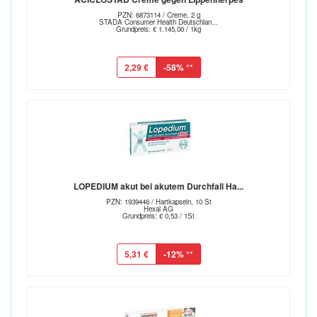
PZN: 6873114 / Creme, 2 g
STADA Consumer Health Deutschlan...
Grundpreis: € 1.145,00 / 1kg
2,29 €
-58%
**
LOPEDIUM akut bei akutem Durchfall Ha...
PZN: 1939446 / Hartkapseln, 10 St
Hexal AG
Grundpreis: € 0,53 / 1St
5,31 €
-12%
**