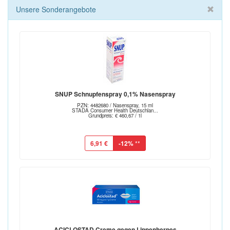
Unsere Sonderangebote
SNUP Schnupfenspray 0,1% Nasenspray
PZN: 4482680 / Nasenspray, 15 ml
STADA Consumer Health Deutschlan...
Grundpreis: € 460,67 / 1l
6,91 €
-12%
**
ACICLOSTAD Creme gegen Lippenherpes