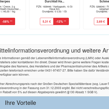
nherpes
Durchfall Ha...
Schmer
4 / Creme, 2 g
PZN: 1939446 / Hartkapseln, 10 St
PZN: 0266040 / Fil
alth Deutschlan...
Hexal AG
ratioph
 1.145,00 / 1kg
Grundpreis: € 0,53 / 1St
Grundpreis: 
-58%
**
5,31 €
-12%
**
2,69 €
tel­informations­verordnung und weitere A
re Informationen gemäß der Lebensmittel­informations­verordnung (LMIV) oder Aus
ellers oder kontaktieren ihn direkt. Dieser wird Ihnen gerne weitere Fragen kos
r Angabe des Namens, des Herstellers und der Pharmazentralnummer des Artikels
zeiten telefonisch erreichen unter 0431-97457-27. Bitte haben Sie dafür Verständnis
verfügbar sein können.
licher Abrechnungspreis nach der Großen Deutschen Spezialitätentaxe (sog. Lauer
rordnung in der Fassung zum 31.12.2003 ergibt. Bei nicht verschreibungspflichtige
in Rabatt von 5% auf diesen Abgabepreis gewährt (§130 Absatz 1 SGB V).
Ihre Vorteile