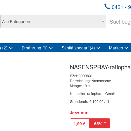
0431 - 9
(12)
Ernährung
(9)
Sanitätsbedarf
(4)
Marken
NASENSPRAY-ratiophar
PZN:
0999831
Darreichung: Nasenspray
Menge: 10 ml
Hersteller: ratiopharm GmbH
Grundpreis: € 199,00 / 1l
Jetzt nur
1,99
€
-65%
**