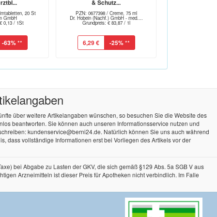
ztbl...
& Schutz...
mtabletten, 20 St
PZN: 0677398 / Creme, 75 ml
arm GmbH
Dr. Hobein (Nachf.) GmbH - med....
€ 0,13 / 1St
Grundpreis: € 83,87 / 1l
-63%
**
6,29 €
-25%
**
rtikelangaben
künfte über weitere Artikelangaben wünschen, so besuchen Sie die Website des
tenlos beantworten. Sie können auch unseren Informationsservice nutzen und
 schreiben: kundenservice@berni24.de. Natürlich können Sie uns auch während
, dass vollständige Informationen erst bei Vorliegen des Artikels vor der
-Taxe) bei Abgabe zu Lasten der GKV, die sich gemäß §129 Abs. 5a SGB V aus
n Arzneimitteln ist dieser Preis für Apotheken nicht verbindlich. Im Falle