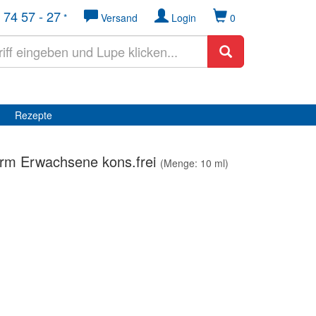
 74 57 - 27
*
Versand
Login
0
Rezepte
m Erwachsene kons.frei
(Menge: 10 ml)