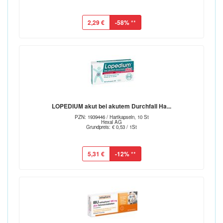
2,29 €
-58%
**
LOPEDIUM akut bei akutem Durchfall Ha...
PZN: 1939446 / Hartkapseln, 10 St
Hexal AG
Grundpreis: € 0,53 / 1St
5,31 €
-12%
**