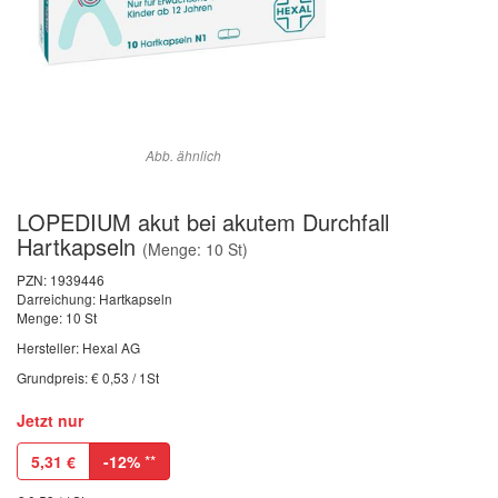
Abb. ähnlich
LOPEDIUM akut bei akutem Durchfall
Hartkapseln
(Menge: 10 St)
PZN:
1939446
Darreichung: Hartkapseln
Menge: 10 St
Hersteller: Hexal AG
Grundpreis: € 0,53 / 1St
Jetzt nur
5,31
€
-12%
**