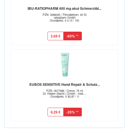
IBU-RATIOPHARM 400 mg akut Schmerztbl...
PZN: 0266040 / Filmtabletten, 20 St
ratiopharm GmbH
Grundpreis: € 0,13 / 1St
2,69 €
-63%
**
EUBOS SENSITIVE Hand Repair & Schutz...
PZN: 0677398 / Creme, 75 ml
Dr. Hobein (Nachf.) GmbH - med....
Grundpreis: € 83,87 / 1l
6,29 €
-25%
**