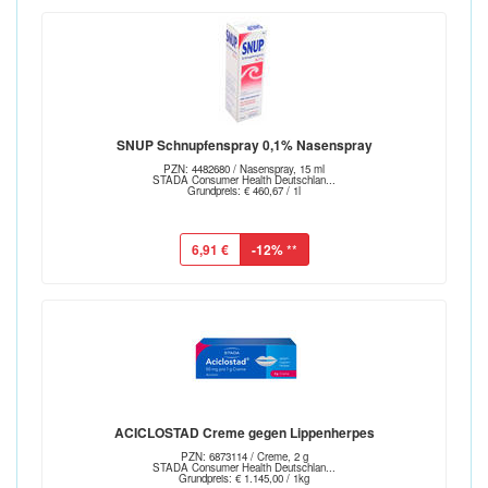
SNUP Schnupfenspray 0,1% Nasenspray
PZN: 4482680 / Nasenspray, 15 ml
STADA Consumer Health Deutschlan...
Grundpreis: € 460,67 / 1l
6,91 €
-12%
**
ACICLOSTAD Creme gegen Lippenherpes
PZN: 6873114 / Creme, 2 g
STADA Consumer Health Deutschlan...
Grundpreis: € 1.145,00 / 1kg