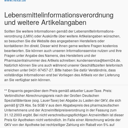
Lebensmittel­informations­verordnung
und weitere Artikelangaben
Sollten Sie weitere Informationen gemäß der Lebensmittel­informations­
verordnung (LMIV) oder Auskünfte über weitere Artikelangaben wünschen,
so besuchen Sie die Website des angegebenen Herstellers oder
kontaktieren ihn direkt. Dieser wird Ihnen gerne weitere Fragen kostenlos
beantworten. Sie können auch unseren Informationsservice nutzen und Ihre
Fragen unter Angabe des Namens, des Herstellers und der
Pharmazentralnummer des Artikels schreiben: kundenservice@berni24.de.
Natürlich können Sie uns auch während unserer Geschäftszeiten telefonisch
erreichen unter 0431-97457-27. Bitte haben Sie dafür Verständnis, dass
vollständige Informationen erst bei Vorliegen des Artikels vor der Lieferung
an Sie verfügbar sein können.
** Ersparnis gegenüber dem Preis gemäß aktueller Lauer-Taxe. Preis:
Verbindlicher Abrechnungspreis nach der Großen Deutschen
Spezialitätentaxe (sog. Lauer-Taxe) bei Abgabe zu Lasten der GKV, die sich
gemäß §129 Abs. 5a SGB V aus dem Abgabepreis des pharmazeutischen
Unternehmens und der Arzneimittelpreisverordnung in der Fassung zum
31.12.2003 ergibt. Bei nicht verschreibungspflichtigen Arzneimitteln ist dieser
Preis für Apotheken nicht verbindlich. Im Falle einer Abrechnung würde der
GKV von der Apotheke bei rechtzeitiger Zahlung ein Rabatt von 5% auf