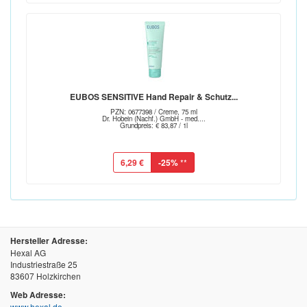
EUBOS SENSITIVE Hand Repair & Schutz...
PZN: 0677398 / Creme, 75 ml
Dr. Hobein (Nachf.) GmbH - med....
Grundpreis: € 83,87 / 1l
6,29 €
-25%
**
Hersteller Adresse:
Hexal AG
Industriestraße 25
83607 Holzkirchen
Web Adresse:
www.hexal.de