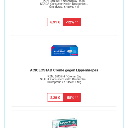
PZN: 4482680 / Nasenspray, 15 ml
STADA Consumer Health Deutschlan...
Grundpreis: € 460,67 / 1l
6,91 €
-12%
**
ACICLOSTAD Creme gegen Lippenherpes
PZN: 6873114 / Creme, 2 g
STADA Consumer Health Deutschlan...
Grundpreis: € 1.145,00 / 1kg
2,29 €
-58%
**