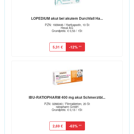
LOPEDIUM akut bei akutem Durchfall Ha...
PZN: 1939446 / Hartkapseln, 10 St
Hexal AG
Grundpreis: € 0,53 / 1St
5,31 €
-12%
**
IBU-RATIOPHARM 400 mg akut Schmerztbl...
PZN: 0266040 / Filmtabletten, 20 St
ratiopharm GmbH
Grundpreis: € 0,13 / 1St
2,69 €
-63%
**