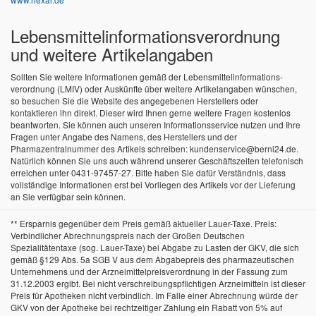
Lebensmittel­informations­verordnung
und weitere Artikelangaben
Sollten Sie weitere Informationen gemäß der Lebensmittel­informations­
verordnung (LMIV) oder Auskünfte über weitere Artikelangaben wünschen,
so besuchen Sie die Website des angegebenen Herstellers oder
kontaktieren ihn direkt. Dieser wird Ihnen gerne weitere Fragen kostenlos
beantworten. Sie können auch unseren Informationsservice nutzen und Ihre
Fragen unter Angabe des Namens, des Herstellers und der
Pharmazentralnummer des Artikels schreiben: kundenservice@berni24.de.
Natürlich können Sie uns auch während unserer Geschäftszeiten telefonisch
erreichen unter 0431-97457-27. Bitte haben Sie dafür Verständnis, dass
vollständige Informationen erst bei Vorliegen des Artikels vor der Lieferung
an Sie verfügbar sein können.
** Ersparnis gegenüber dem Preis gemäß aktueller Lauer-Taxe. Preis:
Verbindlicher Abrechnungspreis nach der Großen Deutschen
Spezialitätentaxe (sog. Lauer-Taxe) bei Abgabe zu Lasten der GKV, die sich
gemäß §129 Abs. 5a SGB V aus dem Abgabepreis des pharmazeutischen
Unternehmens und der Arzneimittelpreisverordnung in der Fassung zum
31.12.2003 ergibt. Bei nicht verschreibungspflichtigen Arzneimitteln ist dieser
Preis für Apotheken nicht verbindlich. Im Falle einer Abrechnung würde der
GKV von der Apotheke bei rechtzeitiger Zahlung ein Rabatt von 5% auf