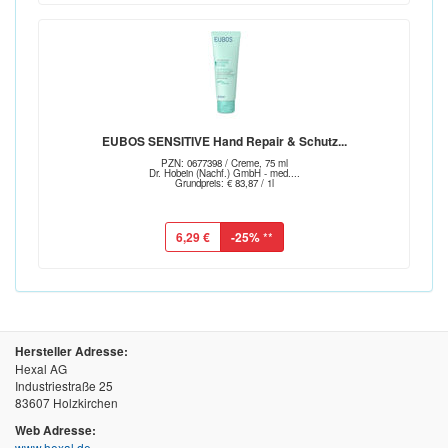
EUBOS SENSITIVE Hand Repair & Schutz...
PZN: 0677398 / Creme, 75 ml
Dr. Hobein (Nachf.) GmbH - med....
Grundpreis: € 83,87 / 1l
6,29 €
-25%
**
Hersteller Adresse:
Hexal AG
Industriestraße 25
83607 Holzkirchen
Web Adresse:
www.hexal.de