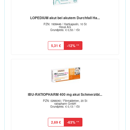
LOPEDIUM akut bei akutem Durchfall Ha...
PZN: 1939446 / Hartkapseln, 10 St
Hexal AG
Grundpreis: € 0,53 / 1St
5,31 €
-12%
**
IBU-RATIOPHARM 400 mg akut Schmerztbl...
PZN: 0266040 / Filmtabletten, 20 St
ratiopharm GmbH
Grundpreis: € 0,13 / 1St
2,69 €
-63%
**