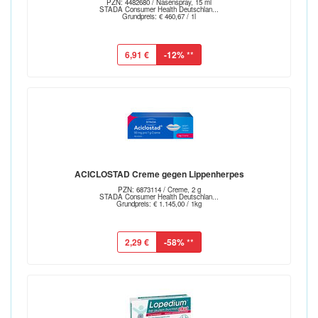
PZN: 4482680 / Nasenspray, 15 ml
STADA Consumer Health Deutschlan...
Grundpreis: € 460,67 / 1l
6,91 €
-12%
**
ACICLOSTAD Creme gegen Lippenherpes
PZN: 6873114 / Creme, 2 g
STADA Consumer Health Deutschlan...
Grundpreis: € 1.145,00 / 1kg
2,29 €
-58%
**