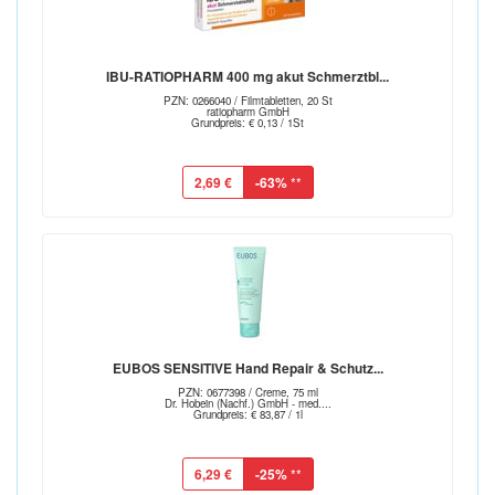
IBU-RATIOPHARM 400 mg akut Schmerztbl...
PZN: 0266040 / Filmtabletten, 20 St
ratiopharm GmbH
Grundpreis: € 0,13 / 1St
2,69 €
-63%
**
EUBOS SENSITIVE Hand Repair & Schutz...
PZN: 0677398 / Creme, 75 ml
Dr. Hobein (Nachf.) GmbH - med....
Grundpreis: € 83,87 / 1l
6,29 €
-25%
**