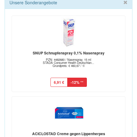
Unsere Sonderangebote
SNUP Schnupfenspray 0,1% Nasenspray
PZN: 4482680 / Nasenspray, 15 ml
STADA Consumer Health Deutschlan...
Grundpreis: € 460,67 / 1l
6,91 €
-12%
**
ACICLOSTAD Creme gegen Lippenherpes