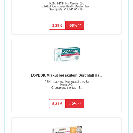
PZN: 6873114 / Creme, 2 g
STADA Consumer Health Deutschlan...
Grundpreis: € 1.145,00 / 1kg
2,29 €
-58%
**
LOPEDIUM akut bei akutem Durchfall Ha...
PZN: 1939446 / Hartkapseln, 10 St
Hexal AG
Grundpreis: € 0,53 / 1St
5,31 €
-12%
**