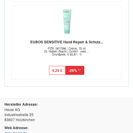
EUBOS SENSITIVE Hand Repair & Schutz...
PZN: 0677398 / Creme, 75 ml
Dr. Hobein (Nachf.) GmbH - med....
Grundpreis: € 83,87 / 1l
6,29 €
-25%
**
Hersteller Adresse:
Hexal AG
Industriestraße 25
83607 Holzkirchen
Web Adresse:
www.hexal.de