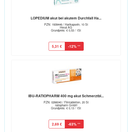
LOPEDIUM akut bei akutem Durchfall Ha...
PZN: 1939446 / Hartkapseln, 10 St
Hexal AG
Grundpreis: € 0,53 / 1St
5,31 €
-12%
**
IBU-RATIOPHARM 400 mg akut Schmerztbl...
PZN: 0266040 / Filmtabletten, 20 St
ratiopharm GmbH
Grundpreis: € 0,13 / 1St
2,69 €
-63%
**