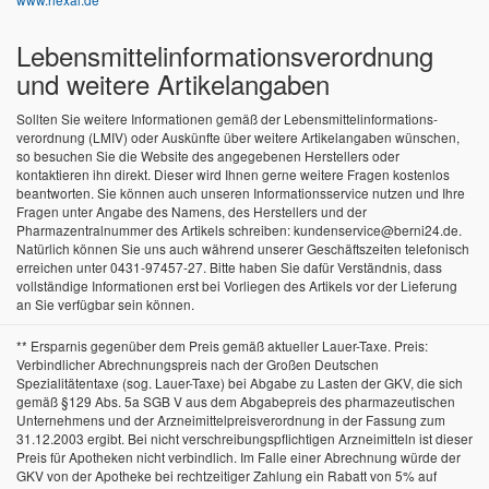
Lebensmittel­informations­verordnung
und weitere Artikelangaben
Sollten Sie weitere Informationen gemäß der Lebensmittel­informations­
verordnung (LMIV) oder Auskünfte über weitere Artikelangaben wünschen,
so besuchen Sie die Website des angegebenen Herstellers oder
kontaktieren ihn direkt. Dieser wird Ihnen gerne weitere Fragen kostenlos
beantworten. Sie können auch unseren Informationsservice nutzen und Ihre
Fragen unter Angabe des Namens, des Herstellers und der
Pharmazentralnummer des Artikels schreiben: kundenservice@berni24.de.
Natürlich können Sie uns auch während unserer Geschäftszeiten telefonisch
erreichen unter 0431-97457-27. Bitte haben Sie dafür Verständnis, dass
vollständige Informationen erst bei Vorliegen des Artikels vor der Lieferung
an Sie verfügbar sein können.
** Ersparnis gegenüber dem Preis gemäß aktueller Lauer-Taxe. Preis:
Verbindlicher Abrechnungspreis nach der Großen Deutschen
Spezialitätentaxe (sog. Lauer-Taxe) bei Abgabe zu Lasten der GKV, die sich
gemäß §129 Abs. 5a SGB V aus dem Abgabepreis des pharmazeutischen
Unternehmens und der Arzneimittelpreisverordnung in der Fassung zum
31.12.2003 ergibt. Bei nicht verschreibungspflichtigen Arzneimitteln ist dieser
Preis für Apotheken nicht verbindlich. Im Falle einer Abrechnung würde der
GKV von der Apotheke bei rechtzeitiger Zahlung ein Rabatt von 5% auf