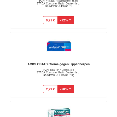
PZN: 4482680 / Nasenspray, 15 ml
STADA Consumer Health Deutschlan...
Grundpreis: € 460,67 / 1l
6,91 €
-12%
**
ACICLOSTAD Creme gegen Lippenherpes
PZN: 6873114 / Creme, 2 g
STADA Consumer Health Deutschlan...
Grundpreis: € 1.145,00 / 1kg
2,29 €
-58%
**