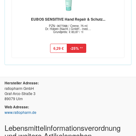
EUBOS SENSITIVE Hand Repair & Schutz...
PZN: 0677398 / Creme, 75 ml
Dr. Hobein (Nachf.) GmbH - med....
Grundpreis: € 83,87 / 1l
6,29 €
-25%
**
Hersteller Adresse:
ratiopharm GmbH
Graf-Arco-Straße 3
89079 Ulm
Web Adresse:
www.ratiopharm.de
Lebensmittel­informations­verordnung
und weitere Artikelangaben