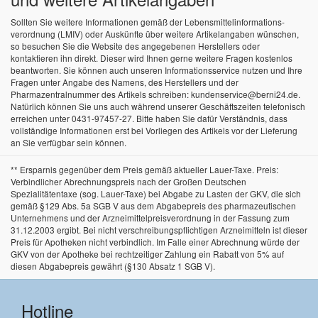
Sollten Sie weitere Informationen gemäß der Lebensmittel­informations­
verordnung (LMIV) oder Auskünfte über weitere Artikelangaben wünschen,
so besuchen Sie die Website des angegebenen Herstellers oder
kontaktieren ihn direkt. Dieser wird Ihnen gerne weitere Fragen kostenlos
beantworten. Sie können auch unseren Informationsservice nutzen und Ihre
Fragen unter Angabe des Namens, des Herstellers und der
Pharmazentralnummer des Artikels schreiben: kundenservice@berni24.de.
Natürlich können Sie uns auch während unserer Geschäftszeiten telefonisch
erreichen unter 0431-97457-27. Bitte haben Sie dafür Verständnis, dass
vollständige Informationen erst bei Vorliegen des Artikels vor der Lieferung
an Sie verfügbar sein können.
** Ersparnis gegenüber dem Preis gemäß aktueller Lauer-Taxe. Preis:
Verbindlicher Abrechnungspreis nach der Großen Deutschen
Spezialitätentaxe (sog. Lauer-Taxe) bei Abgabe zu Lasten der GKV, die sich
gemäß §129 Abs. 5a SGB V aus dem Abgabepreis des pharmazeutischen
Unternehmens und der Arzneimittelpreisverordnung in der Fassung zum
31.12.2003 ergibt. Bei nicht verschreibungspflichtigen Arzneimitteln ist dieser
Preis für Apotheken nicht verbindlich. Im Falle einer Abrechnung würde der
GKV von der Apotheke bei rechtzeitiger Zahlung ein Rabatt von 5% auf
diesen Abgabepreis gewährt (§130 Absatz 1 SGB V).
Hotline