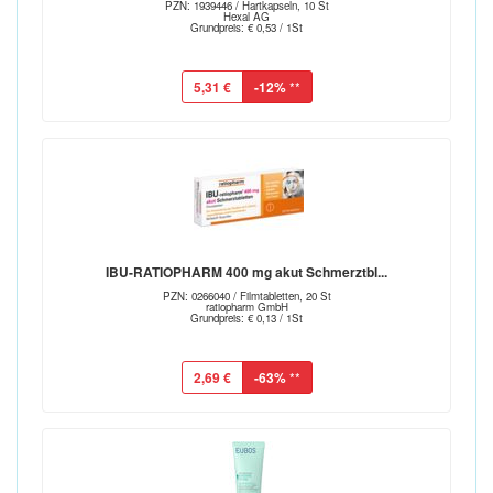
PZN: 1939446 / Hartkapseln, 10 St
Hexal AG
Grundpreis: € 0,53 / 1St
5,31 €
-12%
**
IBU-RATIOPHARM 400 mg akut Schmerztbl...
PZN: 0266040 / Filmtabletten, 20 St
ratiopharm GmbH
Grundpreis: € 0,13 / 1St
2,69 €
-63%
**