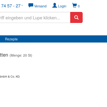
 74 57 - 27
*
Versand
Login
0
Rezepte
tten
(Menge: 20 St)
r GmbH & Co. KG