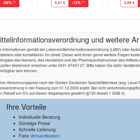
-58%
**
5,31 €
-12%
**
2,69 €
tel­informations­verordnung und weitere A
re Informationen gemäß der Lebensmittel­informations­verordnung (LMIV) oder Aus
ellers oder kontaktieren ihn direkt. Dieser wird Ihnen gerne weitere Fragen kos
r Angabe des Namens, des Herstellers und der Pharmazentralnummer des Artikels
zeiten telefonisch erreichen unter 0431-97457-27. Bitte haben Sie dafür Verständnis
verfügbar sein können.
licher Abrechnungspreis nach der Großen Deutschen Spezialitätentaxe (sog. Lauer
rordnung in der Fassung zum 31.12.2003 ergibt. Bei nicht verschreibungspflichtige
in Rabatt von 5% auf diesen Abgabepreis gewährt (§130 Absatz 1 SGB V).
Ihre Vorteile
Individuelle Beratung
Günstige Preise
Schnelle Lieferung
Faire
Versandkosten