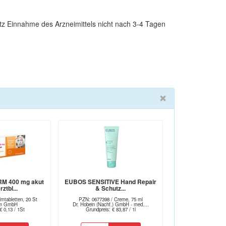
otz Einnahme des Arzneimittels nicht nach 3-4 Tagen
M 400 mg akut
EUBOS SENSITIVE Hand Repair
ztbl...
& Schutz...
mtabletten, 20 St
PZN: 0677398 / Creme, 75 ml
arm GmbH
Dr. Hobein (Nachf.) GmbH - med....
€ 0,13 / 1St
Grundpreis: € 83,87 / 1l