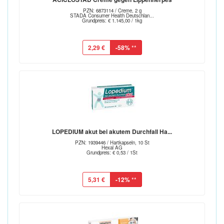
PZN: 6873114 / Creme, 2 g
STADA Consumer Health Deutschlan...
Grundpreis: € 1.145,00 / 1kg
2,29 €
-58%
**
LOPEDIUM akut bei akutem Durchfall Ha...
PZN: 1939446 / Hartkapseln, 10 St
Hexal AG
Grundpreis: € 0,53 / 1St
5,31 €
-12%
**