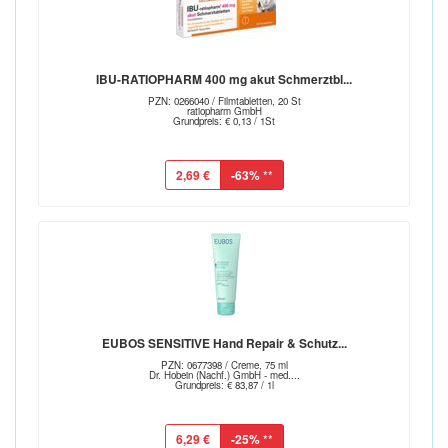
IBU-RATIOPHARM 400 mg akut Schmerztbl...
PZN: 0266040 / Filmtabletten, 20 St
ratiopharm GmbH
Grundpreis: € 0,13 / 1St
2,69 €
-63%
**
EUBOS SENSITIVE Hand Repair & Schutz...
PZN: 0677398 / Creme, 75 ml
Dr. Hobein (Nachf.) GmbH - med....
Grundpreis: € 83,87 / 1l
6,29 €
-25%
**