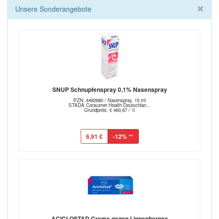
Unsere Sonderangebote
SNUP Schnupfenspray 0,1% Nasenspray
PZN: 4482680 / Nasenspray, 15 ml
STADA Consumer Health Deutschlan...
Grundpreis: € 460,67 / 1l
6,91 €
-12%
**
ACICLOSTAD Creme gegen Lippenherpes