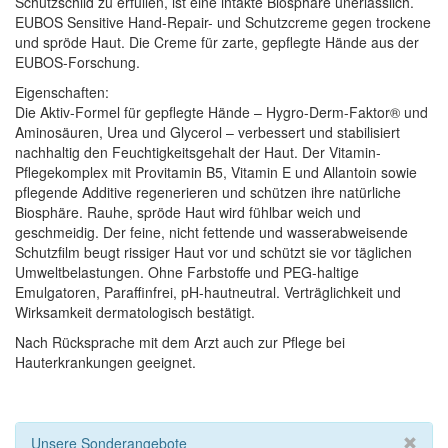
Schutzschild zu erfüllen, ist eine intakte Biosphäre unerlässlich.
EUBOS Sensitive Hand-Repair- und Schutzcreme gegen trockene
und spröde Haut. Die Creme für zarte, gepflegte Hände aus der
EUBOS-Forschung.
Eigenschaften:
Die Aktiv-Formel für gepflegte Hände – Hygro-Derm-Faktor® und
Aminosäuren, Urea und Glycerol – verbessert und stabilisiert
nachhaltig den Feuchtigkeitsgehalt der Haut. Der Vitamin-
Pflegekomplex mit Provitamin B5, Vitamin E und Allantoin sowie
pflegende Additive regenerieren und schützen ihre natürliche
Biosphäre. Rauhe, spröde Haut wird fühlbar weich und
geschmeidig. Der feine, nicht fettende und wasserabweisende
Schutzfilm beugt rissiger Haut vor und schützt sie vor täglichen
Umweltbelastungen. Ohne Farbstoffe und PEG-haltige
Emulgatoren, Paraffinfrei, pH-hautneutral. Verträglichkeit und
Wirksamkeit dermatologisch bestätigt.
Nach Rücksprache mit dem Arzt auch zur Pflege bei
Hauterkrankungen geeignet.
Unsere Sonderangebote