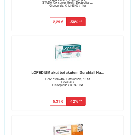
STADA Consumer Health Deutschlan...
Grundpreis: € 1.145,00 / 1kg
2,29 €
-58%
**
LOPEDIUM akut bei akutem Durchfall Ha...
PZN: 1939446 / Hartkapseln, 10 St
Hexal AG
Grundpreis: € 0,53 / 1St
5,31 €
-12%
**