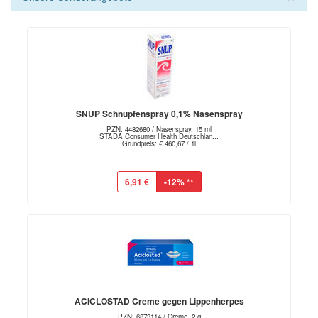
SNUP Schnupfenspray 0,1% Nasenspray
PZN: 4482680 / Nasenspray, 15 ml
STADA Consumer Health Deutschlan...
Grundpreis: € 460,67 / 1l
6,91 €
-12%
**
ACICLOSTAD Creme gegen Lippenherpes
PZN: 6873114 / Creme, 2 g