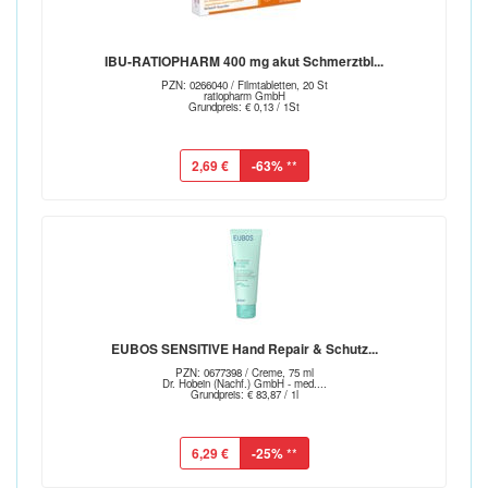
IBU-RATIOPHARM 400 mg akut Schmerztbl...
PZN: 0266040 / Filmtabletten, 20 St
ratiopharm GmbH
Grundpreis: € 0,13 / 1St
2,69 €
-63%
**
EUBOS SENSITIVE Hand Repair & Schutz...
PZN: 0677398 / Creme, 75 ml
Dr. Hobein (Nachf.) GmbH - med....
Grundpreis: € 83,87 / 1l
6,29 €
-25%
**