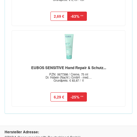
2,69 €
-63%
**
EUBOS SENSITIVE Hand Repair & Schutz...
PZN: 0677398 / Creme, 75 ml
Dr. Hobein (Nachf.) GmbH - med....
Grundpreis: € 83,87 / 1l
6,29 €
-25%
**
Hersteller Adresse: