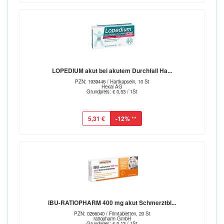
LOPEDIUM akut bei akutem Durchfall Ha...
PZN: 1939446 / Hartkapseln, 10 St
Hexal AG
Grundpreis: € 0,53 / 1St
5,31 €
-12%
**
IBU-RATIOPHARM 400 mg akut Schmerztbl...
PZN: 0266040 / Filmtabletten, 20 St
ratiopharm GmbH
Grundpreis: € 0,13 / 1St