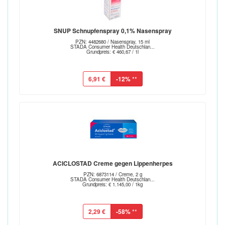
SNUP Schnupfenspray 0,1% Nasenspray
PZN: 4482680 / Nasenspray, 15 ml
STADA Consumer Health Deutschlan...
Grundpreis: € 460,67 / 1l
6,91 €
-12%
**
ACICLOSTAD Creme gegen Lippenherpes
PZN: 6873114 / Creme, 2 g
STADA Consumer Health Deutschlan...
Grundpreis: € 1.145,00 / 1kg
2,29 €
-58%
**