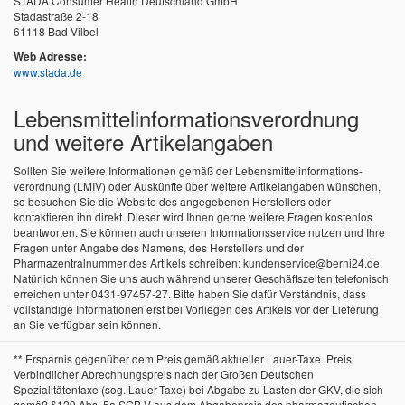
STADA Consumer Health Deutschland GmbH
Stadastraße 2-18
61118 Bad Vilbel
Web Adresse:
www.stada.de
Lebensmittel­informations­verordnung
und weitere Artikelangaben
Sollten Sie weitere Informationen gemäß der Lebensmittel­informations­
verordnung (LMIV) oder Auskünfte über weitere Artikelangaben wünschen,
so besuchen Sie die Website des angegebenen Herstellers oder
kontaktieren ihn direkt. Dieser wird Ihnen gerne weitere Fragen kostenlos
beantworten. Sie können auch unseren Informationsservice nutzen und Ihre
Fragen unter Angabe des Namens, des Herstellers und der
Pharmazentralnummer des Artikels schreiben: kundenservice@berni24.de.
Natürlich können Sie uns auch während unserer Geschäftszeiten telefonisch
erreichen unter 0431-97457-27. Bitte haben Sie dafür Verständnis, dass
vollständige Informationen erst bei Vorliegen des Artikels vor der Lieferung
an Sie verfügbar sein können.
** Ersparnis gegenüber dem Preis gemäß aktueller Lauer-Taxe. Preis:
Verbindlicher Abrechnungspreis nach der Großen Deutschen
Spezialitätentaxe (sog. Lauer-Taxe) bei Abgabe zu Lasten der GKV, die sich
gemäß §129 Abs. 5a SGB V aus dem Abgabepreis des pharmazeutischen