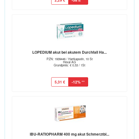
2,29 €
-58%
LOPEDIUM akut bei akutem Durchfall Ha...
PZN: 1939446 / Hartkapseln, 10 St
Hexal AG
Grundpreis: € 0,53 / 1St
5,31 €
-12%
**
IBU-RATIOPHARM 400 mg akut Schmerztbl...