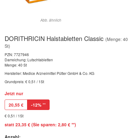
Abb. ähnlich
DORITHRICIN Halstabletten Classic
(Menge: 40
St)
PZN:
7727946
Darreichung: Lutschtabletten
Menge: 40 St
Hersteller: Medice Arzneimittel Pütter GmbH & Co. KG
Grundpreis: € 0,51 / 1St
Jetzt nur
20,55
€
-12%
**
€ 0,51 / 1St
statt 23,35 € (Sie sparen: 2,80 € **)
Anzahl: