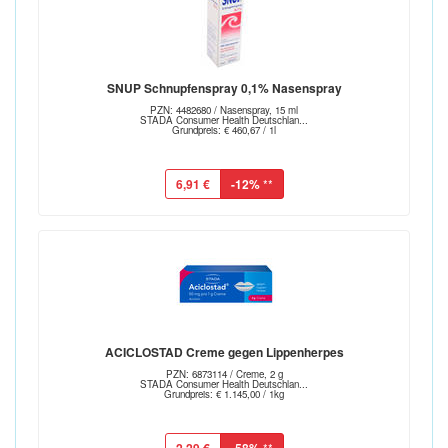
SNUP Schnupfenspray 0,1% Nasenspray
PZN: 4482680 / Nasenspray, 15 ml
STADA Consumer Health Deutschlan...
Grundpreis: € 460,67 / 1l
6,91 €
-12%
**
ACICLOSTAD Creme gegen Lippenherpes
PZN: 6873114 / Creme, 2 g
STADA Consumer Health Deutschlan...
Grundpreis: € 1.145,00 / 1kg
**