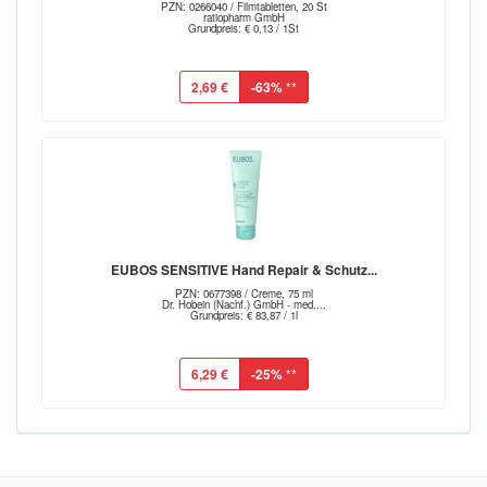
PZN: 0266040 / Filmtabletten, 20 St
ratiopharm GmbH
Grundpreis: € 0,13 / 1St
2,69 €
-63%
**
EUBOS SENSITIVE Hand Repair & Schutz...
PZN: 0677398 / Creme, 75 ml
Dr. Hobein (Nachf.) GmbH - med....
Grundpreis: € 83,87 / 1l
6,29 €
-25%
**