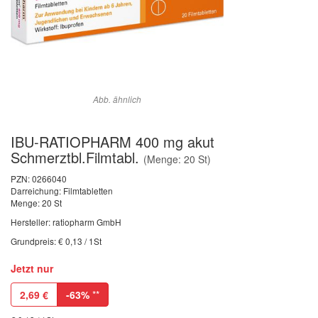
Abb. ähnlich
IBU-RATIOPHARM 400 mg akut
Schmerztbl.Filmtabl.
(Menge: 20 St)
PZN:
0266040
Darreichung: Filmtabletten
Menge: 20 St
Hersteller: ratiopharm GmbH
Grundpreis: € 0,13 / 1St
Jetzt nur
2,69
€
-63%
**