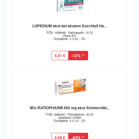
LOPEDIUM akut bei akutem Durchfall Ha...
PZN: 1939446 / Hartkapseln, 10 St
Hexal AG
Grundpreis: € 0,53 / 1St
5,31 €
-12%
**
IBU-RATIOPHARM 400 mg akut Schmerztbl...
PZN: 0266040 / Filmtabletten, 20 St
ratiopharm GmbH
Grundpreis: € 0,13 / 1St
2,69 €
-63%
**