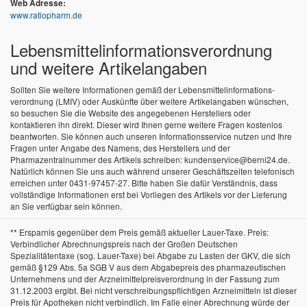
Web Adresse:
www.ratiopharm.de
Lebensmittel­informations­verordnung
und weitere Artikelangaben
Sollten Sie weitere Informationen gemäß der Lebensmittel­informations­
verordnung (LMIV) oder Auskünfte über weitere Artikelangaben wünschen,
so besuchen Sie die Website des angegebenen Herstellers oder
kontaktieren ihn direkt. Dieser wird Ihnen gerne weitere Fragen kostenlos
beantworten. Sie können auch unseren Informationsservice nutzen und Ihre
Fragen unter Angabe des Namens, des Herstellers und der
Pharmazentralnummer des Artikels schreiben: kundenservice@berni24.de.
Natürlich können Sie uns auch während unserer Geschäftszeiten telefonisch
erreichen unter 0431-97457-27. Bitte haben Sie dafür Verständnis, dass
vollständige Informationen erst bei Vorliegen des Artikels vor der Lieferung
an Sie verfügbar sein können.
** Ersparnis gegenüber dem Preis gemäß aktueller Lauer-Taxe. Preis:
Verbindlicher Abrechnungspreis nach der Großen Deutschen
Spezialitätentaxe (sog. Lauer-Taxe) bei Abgabe zu Lasten der GKV, die sich
gemäß §129 Abs. 5a SGB V aus dem Abgabepreis des pharmazeutischen
Unternehmens und der Arzneimittelpreisverordnung in der Fassung zum
31.12.2003 ergibt. Bei nicht verschreibungspflichtigen Arzneimitteln ist dieser
Preis für Apotheken nicht verbindlich. Im Falle einer Abrechnung würde der