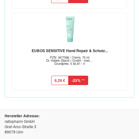
EUBOS SENSITIVE Hand Repair & Schutz...
PZN: 0677398 / Creme, 75 ml
Dr. Hobein (Nachf.) GmbH - med....
Grundpreis: € 83,87 / 1l
6,29 €
-25%
**
Hersteller Adresse:
ratiopharm GmbH
Graf-Arco-Straße 3
89079 Ulm