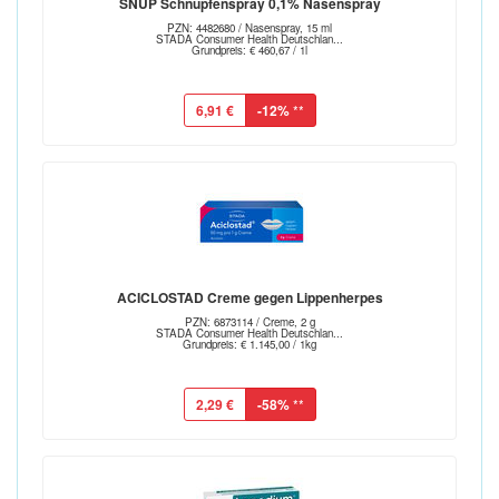
SNUP Schnupfenspray 0,1% Nasenspray
PZN: 4482680 / Nasenspray, 15 ml
STADA Consumer Health Deutschlan...
Grundpreis: € 460,67 / 1l
6,91 €
-12%
**
ACICLOSTAD Creme gegen Lippenherpes
PZN: 6873114 / Creme, 2 g
STADA Consumer Health Deutschlan...
Grundpreis: € 1.145,00 / 1kg
2,29 €
-58%
**