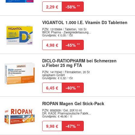
2,29 €
-58%
**
VIGANTOL 1.000 I.E. Vitamin D3 Tabletten
PZN: 13155684 / Tabletten, 100 St
WICK Pharma - Zweigniederlassung...
Grundpreis: € 0,05 / 1St
4,98 €
-45%
**
DICLO-RATIOPHARM bei Schmerzen
u.Fieber 25 mg FTA
PZN: 14170042 / Filmtabletten, 20 St
ratiopharm GmbH
Grundpreis: € 0,32 / 1St
6,45 €
-40%
**
RIOPAN Magen Gel Stick-Pack
PZN: 8592939 / Gel, 20X10 ml
DR. KADE Pharmazeutische Fabrik...
Grundpreis: € 49,90 / 1l
9,98 €
-47%
**