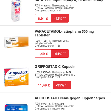
PZN: 4482680 / Nasenspray, 15 ml
STADA Consumer Health Deutschlan...
Grundpreis: € 460,67 / 1l
6,91 €
-12%
**
PARACETAMOL-ratiopharm 500 mg
Tabletten
PZN: 1126111 / Tabletten, 20 St
ratiopharm GmbH
Grundpreis: € 0,07 / 1St
1,49 €
-64%
**
GRIPPOSTAD C Kapseln
PZN: 0571748 / Hartkapseln, 24 St
STADA Consumer Health Deutschlan...
Grundpreis: € 0,48 / 1St
11,49 €
-35%
**
ACICLOSTAD Creme gegen Lippenherpes
PZN: 6873114 / Creme, 2 g
STADA Consumer Health Deutschlan...
Grundpreis: € 1.145,00 / 1kg