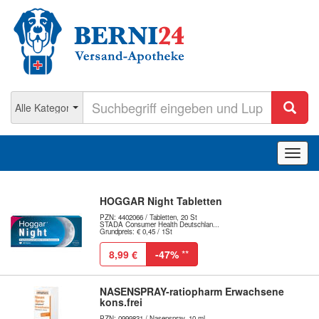
Navig
ein-/
HOGGAR Night Tabletten
PZN: 4402066 / Tabletten, 20 St
STADA Consumer Health Deutschlan...
Grundpreis: € 0,45 / 1St
8,99 €
-47%
**
NASENSPRAY-ratiopharm Erwachsene
kons.frei
PZN: 0999831 / Nasenspray, 10 ml