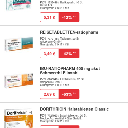
PZN: 1939446 / Hartkapseln, 10 St
Hexal AG
Grundpreis: € 0,53 / 1St
5,31 €
-12%
**
REISETABLETTEN-ratiopharm
PZN: 7372118 / Tabletten, 20 St
ratiopharm GmbH
Grundpreis: € 0,17 / 1St
3,49 €
-42%
**
IBU-RATIOPHARM 400 mg akut
Schmerztbl.Filmtabl.
PZN: 0266040 / Filmtabletten, 20 St
ratiopharm GmbH
Grundpreis: € 0,13 / 1St
2,69 €
-63%
**
DORITHRICIN Halstabletten Classic
PZN: 7727923 / Lutschtabletten, 20 St
Medice Arzneimittel Pütter GmbH...
Grundpreis: € 0,35 / 1St