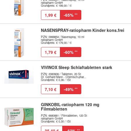
ratiopharm GmbH
Grundpreis: € 199,00 / 1l
1,99 €
-65%
**
NASENSPRAY-ratiopharm Kinder kons.frei
PZN: 0999854 / Nasenspray, 10 ml
ratiopharm GmbH
Grundpreis: € 179,00 / 1l
1,79 €
-60%
**
VIVINOX Sleep Schlaftabletten stark
PZN: 2083906 / Tabletten, 20 St
Dr. Gerhard Mann - Chemisch-phar...
Grundpreis: € 0,36 / 1St
7,10 €
-49%
**
GINKOBIL-ratiopharm 120 mg
Filmtabletten
PZN: 6680881 / Filmtabletten, 120 St
ratiopharm GmbH
Grundpreis: € 0,30 / 1St
35,40 €
-62%
**