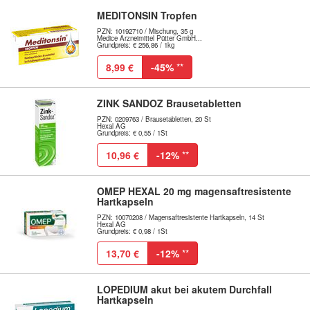
MEDITONSIN Tropfen
PZN: 10192710 / Mischung, 35 g
Medice Arzneimittel Pütter GmbH...
Grundpreis: € 256,86 / 1kg
8,99 €
-45%
**
ZINK SANDOZ Brausetabletten
PZN: 0209763 / Brausetabletten, 20 St
Hexal AG
Grundpreis: € 0,55 / 1St
10,96 €
-12%
**
OMEP HEXAL 20 mg magensaftresistente
Hartkapseln
PZN: 10070208 / Magensaftresistente Hartkapseln, 14 St
Hexal AG
Grundpreis: € 0,98 / 1St
13,70 €
-12%
**
LOPEDIUM akut bei akutem Durchfall
Hartkapseln