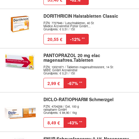
DORITHRICIN Halstabletten Classic
PZN: 7727946 / Lutschtabletten, 40 St
Medice Arzneimittel Pütter GmbH...
Grundpreis: € 0,51 / 1St
20,55 €
-12%
**
PANTOPRAZOL 20 mg elac
magensaftres.Tabletten
PZN: 10021871 / Tabletten magensaftresistent, 14 St
MIBE GmbH Arzneimittel
Grundpreis: € 0,21 / 1St
2,99 €
-67%
**
DICLO-RATIOPHARM Schmerzgel
PZN: 4704206 / Gel, 100 g
ratiopharm GmbH
Grundpreis: € 84,90 / 1kg
8,49 €
-43%
**
SNUP Schnupfenspray 0,1% Nasenspray