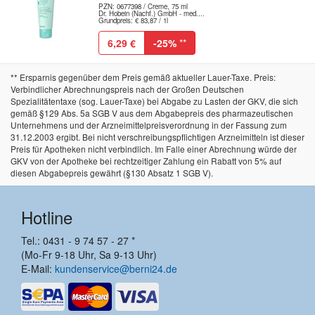
PZN: 0677398 / Creme, 75 ml
Dr. Hobein (Nachf.) GmbH - med....
Grundpreis: € 83,87 / 1l
6,29 €
-25%
**
** Ersparnis gegenüber dem Preis gemäß aktueller Lauer-Taxe. Preis:
Verbindlicher Abrechnungspreis nach der Großen Deutschen
Spezialitätentaxe (sog. Lauer-Taxe) bei Abgabe zu Lasten der GKV, die sich
gemäß §129 Abs. 5a SGB V aus dem Abgabepreis des pharmazeutischen
Unternehmens und der Arzneimittelpreisverordnung in der Fassung zum
31.12.2003 ergibt. Bei nicht verschreibungspflichtigen Arzneimitteln ist dieser
Preis für Apotheken nicht verbindlich. Im Falle einer Abrechnung würde der
GKV von der Apotheke bei rechtzeitiger Zahlung ein Rabatt von 5% auf
diesen Abgabepreis gewährt (§130 Absatz 1 SGB V).
Hotline
Tel.: 0431 - 9 74 57 - 27 *
(Mo-Fr 9-18 Uhr, Sa 9-13 Uhr)
E-Mail:
kundenservice@berni24.de