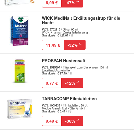
6,99 €
-47%
**
WICK MediNait Erkältungssirup für die
Nacht
PZN: 2702315 / Sirup, 90 ml
WICK Pharma - Zweigniederlassung...
Grundpreis: € 127,67 / 1l
11,49 €
-32%
**
PROSPAN Hustensaft
PZN: 8585997 / Flüssigkeit zum Einnehmen, 100 ml
Engelhard Arzneimittel
Grundpreis: € 87,70 / 1l
8,77 €
-12%
**
TANNACOMP Filmtabletten
PZN: 1900332 / Filmtabletten, 20 St
Medice Arzneimittel Pütter GmbH...
Grundpreis: € 0,47 / 1St
9,49 €
-38%
**