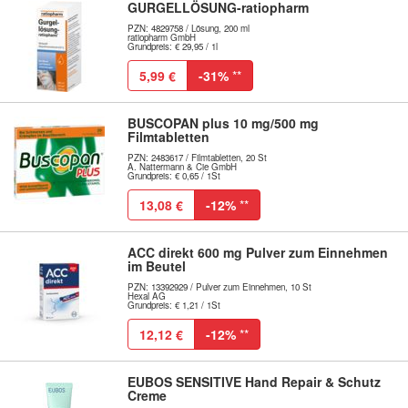
GURGELLÖSUNG-ratiopharm
PZN: 4829758 / Lösung, 200 ml
ratiopharm GmbH
Grundpreis: € 29,95 / 1l
5,99 €
-31%
**
BUSCOPAN plus 10 mg/500 mg
Filmtabletten
PZN: 2483617 / Filmtabletten, 20 St
A. Nattermann & Cie GmbH
Grundpreis: € 0,65 / 1St
13,08 €
-12%
**
ACC direkt 600 mg Pulver zum Einnehmen
im Beutel
PZN: 13392929 / Pulver zum Einnehmen, 10 St
Hexal AG
Grundpreis: € 1,21 / 1St
12,12 €
-12%
**
EUBOS SENSITIVE Hand Repair & Schutz
Creme